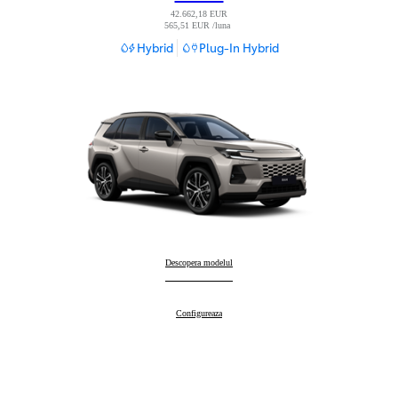
42.662,18 EUR
565,51 EUR /luna
Read Disclaimer
Hybrid
Plug-In Hybrid
RAV4
Descopera modelul
:
RAV4
Configureaza
: