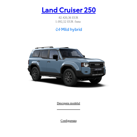
Land Cruiser 250
82.420,36 EUR
1.092,52 EUR /luna
Read Disclaimer
Mild hybrid
Land Cruiser 250
Descopera modelul
:
Land Cruiser 250
Configureaza
: