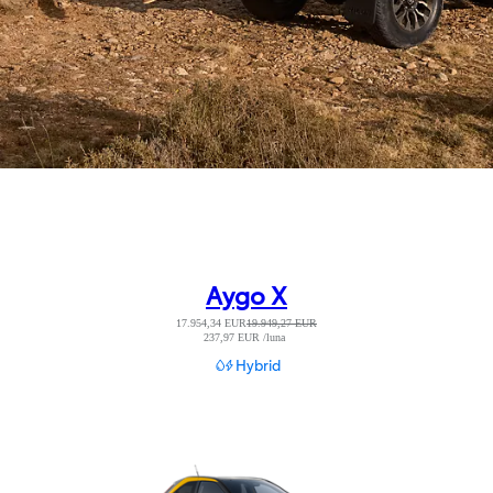
Aygo X
17.954,34 EUR
19.949,27 EUR
237,97 EUR /luna
Read Disclaimer
Hybrid