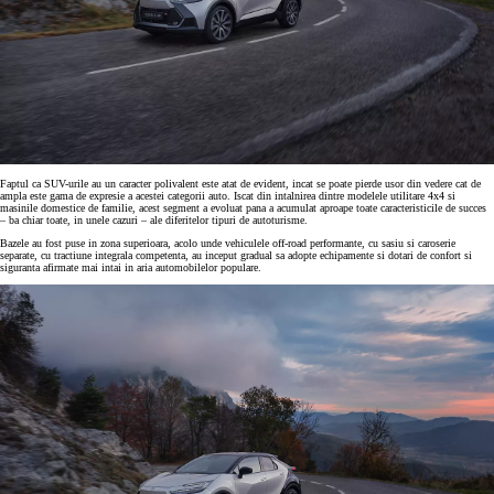
Faptul ca SUV-urile au un caracter polivalent este atat de evident, incat se poate pierde usor din vedere cat de
ampla este gama de expresie a acestei categorii auto. Iscat din intalnirea dintre modelele utilitare 4x4 si
masinile domestice de familie, acest segment a evoluat pana a acumulat aproape toate caracteristicile de succes
– ba chiar toate, in unele cazuri – ale diferitelor tipuri de autoturisme.
Bazele au fost puse in zona superioara, acolo unde vehiculele off-road performante, cu sasiu si caroserie
separate, cu tractiune integrala competenta, au inceput gradual sa adopte echipamente si dotari de confort si
siguranta afirmate mai intai in aria automobilelor populare.