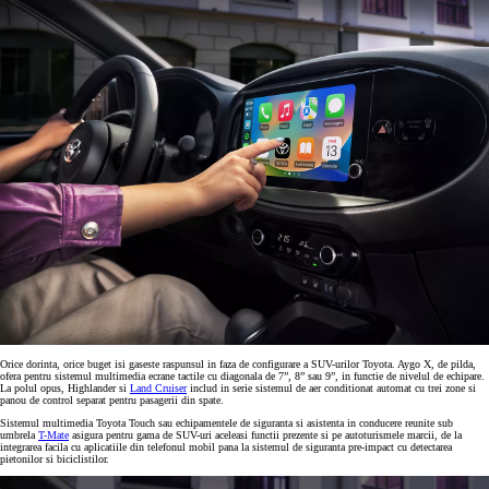
Orice dorinta, orice buget isi gaseste raspunsul in faza de configurare a SUV-urilor Toyota. Aygo X, de pilda,
ofera pentru sistemul multimedia ecrane tactile cu diagonala de 7”, 8” sau 9”, in functie de nivelul de echipare.
La polul opus, Highlander si
Land Cruiser
includ in serie sistemul de aer conditionat automat cu trei zone si
panou de control separat pentru pasagerii din spate.
Sistemul multimedia Toyota Touch sau echipamentele de siguranta si asistenta in conducere reunite sub
umbrela
T-Mate
asigura pentru gama de SUV-uri aceleasi functii prezente si pe autoturismele marcii, de la
integrarea facila cu aplicatiile din telefonul mobil pana la sistemul de siguranta pre-impact cu detectarea
pietonilor si biciclistilor.