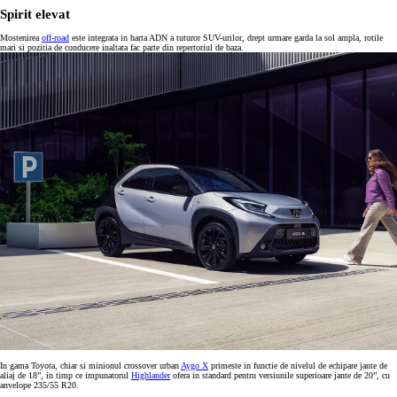
Spirit elevat
Mostenirea
off-road
este integrata in harta ADN a tuturor SUV-urilor, drept urmare garda la sol ampla, rotile
mari si pozitia de conducere inaltata fac parte din repertoriul de baza.
In gama Toyota, chiar si minionul crossover urban
Aygo X
primeste in functie de nivelul de echipare jante de
aliaj de 18”, in timp ce impunatorul
Highlander
ofera in standard pentru versiunile superioare jante de 20”, cu
anvelope 235/55 R20.