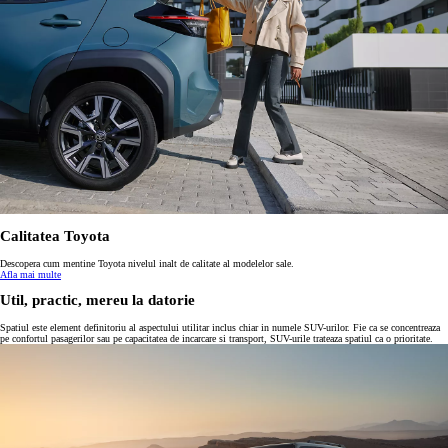
Calitatea Toyota
Descopera cum mentine Toyota nivelul inalt de calitate al modelelor sale.
Afla mai multe
Util, practic, mereu la datorie
Spatiul este element definitoriu al aspectului utilitar inclus chiar in numele SUV-urilor. Fie ca se concentreaza
pe confortul pasagerilor sau pe capacitatea de incarcare si transport, SUV-urile trateaza spatiul ca o prioritate.