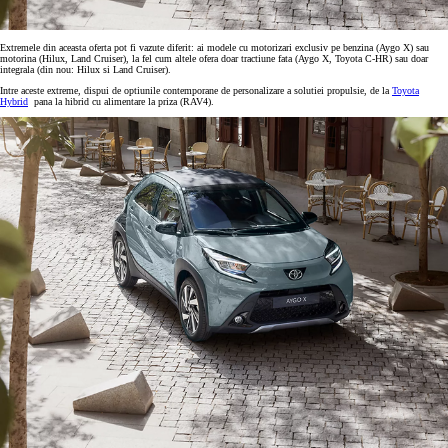
Extremele din aceasta oferta pot fi vazute diferit: ai modele cu motorizari exclusiv pe benzina (Aygo X) sau
motorina (Hilux, Land Cruiser), la fel cum altele ofera doar tractiune fata (Aygo X, Toyota C-HR) sau doar
integrala (din nou: Hilux si Land Cruiser).
Intre aceste extreme, dispui de optiunile contemporane de personalizare a solutiei propulsie, de la
Toyota
Hybrid
pana la hibrid cu alimentare la priza (RAV4).