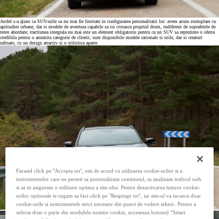
Astfel s-a ajuns ca SUV-urile sa nu mai fie limitate in configurarea personalitatii lor: avem acum exemplare cu
aptitudini urbane, dar si modele de aventura capabile sa isi croiasca propriul drum, indiferent de suprafetele de
teren abordate; tractiunea integrala nu mai este un element obligatoriu pentru ca un SUV sa reprezinte o oferta
credibila pentru o anumita categorie de clienti; sunt disponibile modele rationale si utile, dar si creaturi
rafinate, cu un design atractiv si o stilistica aparte.
Facand click pe "Accepta tot", esti de acord cu utilizarea cookie-urilor si a
instrumentelor care ne permit sa personalizam continutul, sa analizam traficul web
si sa iti asiguram o utilizare optima a site-ului. Pentru dezactivarea tuturor cookie-
urilor optionale te rugam sa faci click pe "Respinge tot", iar site-ul va incarca doar
cookie-urile si instrumentele strict necesare din punct de vedere tehnic. Pentru a
selecta doar o parte din modulele noastre cookie, acceseaza butonul “Setari