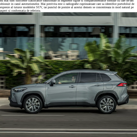
nu mai sunt suficiente clasificarile traditionale in segmente rigide si compartimentarile formale cu care ne-am
obisnuit in cazul autoturismelor. Mai potrivita este o radiografie cuprinzatoare care sa identifice portofoliul de
expresie al tuturor modelelor SUV, iar punctul de pornire al acestui demers se concentreaza in mod natural pe
aspect si conformatia de referinta.