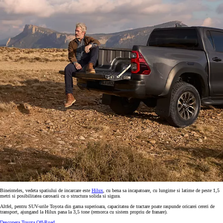
Bineinteles, vedeta spatiului de incarcare este
Hilux
, cu bena sa incapatoare, cu lungime si latime de peste 1,5
metri si posibilitatea carosarii cu o structura solida si sigura.
Altfel, pentru SUV-urile Toyota din gama superioara, capacitatea de tractare poate raspunde oricarei cereri de
transport, ajungand la Hilux pana la 3,5 tone (remorca cu sistem propriu de franare).
Descopera Toyota Off-Road