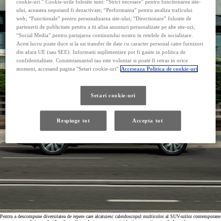
cookie-uri.” Cookie-urile folosite sunt: “Strict necesare” pentru functionarea site-
ului, aceastea neputand fi dezactivate; “Performanta” pentru analiza traficului
web; “Functionale” pentru personalizarea site-ului; “Directionare” folosite de
partenerii de publicitate pentru a iti afisa anunturi personalizate pe alte site-uri;
“Social Media” pentru partajarea continutului nostru in retelele de socializare.
Acest lucru poate duce si la un transfer de date cu caracter personal catre furnizori
din afara UE (sau SEE). Informatii suplimentare pot fi gasite in politica de
confidentialitate. Consimtamantul tau este voluntar si poate fi retras in orice
moment, accesand pagina "Setari cookie-uri"
Acceseaza Politica de cookie-uri
Setari cookie-uri
Respinge tot
Accepta tot
Pentru a descompune diversitatea de repere care alcatuiesc caleidoscopul multicolor al SUV-urilor contemporane