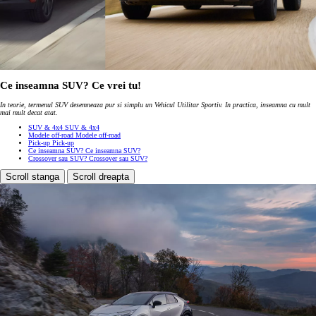
Ce inseamna SUV? Ce vrei tu!
In teorie, termenul SUV desemneaza pur si simplu un Vehicul Utilitar Sportiv. In practica, inseamna cu mult
mai mult decat atat.
SUV & 4x4
SUV & 4x4
Modele off-road
Modele off-road
Pick-up
Pick-up
Ce inseamna SUV?
Ce inseamna SUV?
Crossover sau SUV?
Crossover sau SUV?
Scroll stanga
Scroll dreapta