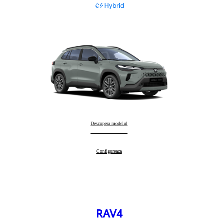
Hybrid
Corolla Cross
Descopera modelul
:
Corolla Cross
Configureaza
:
RAV4