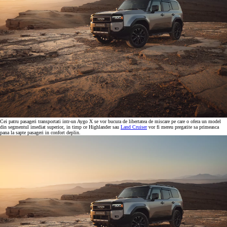
Cei patru pasageri transportati intr-un Aygo X se vor bucura de libertatea de miscare pe care o ofera un model
din segmentul imediat superior, in timp ce Highlander sau
Land Cruiser
vor fi mereu pregatite sa primeasca
pana la sapte pasageri in confort deplin.