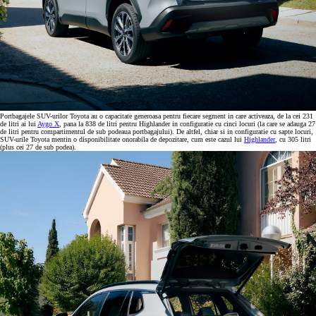
Portbagajele SUV-urilor Toyota au o capacitate generoasa pentru fiecare segment in care activeaza, de la cei 231
de litri ai lui
Aygo X
, pana la 838 de litri pentru Highlander in configuratie cu cinci locuri (la care se adauga 27
de litri pentru compartimentul de sub podeaua portbagajului). De altfel, chiar si in configuratie cu sapte locuri,
SUV-urile Toyota mentin o disponibilitate onorabila de depozitare, cum este cazul lui
Highlander
, cu 305 litri
(plus cei 27 de sub podea).