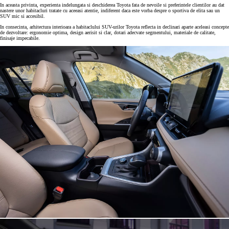
In aceasta privinta, experienta indelungata si deschiderea Toyota fata de nevoile si preferintele clientilor au dat
nastere unor habitacluri tratate cu aceeasi atentie, indiferent daca este vorba despre o sportiva de elita sau un
SUV mic si accesibil.
In consecinta, arhitectura interioara a habitaclului SUV-urilor Toyota reflecta in declinari aparte aceleasi concepte
de dezvoltare: ergonomie optima, design aerisit si clar, dotari adecvate segmentului, materiale de calitate,
finisaje impecabile.