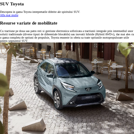
SUV Toyota
Descopera in gama Toyota interpretarile diferite ale spiritului SUV.
Afla mai multe
Resurse variate de mobilitate
Cu tractiune pe doua sau patru roti si gestiune electronica sofisticata a tractiunii integrale prin intermediul unor
solutii traditionale (diverse tipuri de diferentiale blocabile) sau inovatii hibride (Hybrid AWD-i), dar mai ales cu
o gama completa de optiuni de propulsie, Toyota reuneste in oferta sa toate optiunile motopropulsoare utile
pentru segmentul SUV.