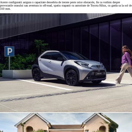
Aceste configuratii asigura o capacitate deosebita de trecere peste orice obstacole, fie ca vorbim despre
provocarile orasului sau aventura in off-road, spatiu stapanit cu autoritate de Toyota Hilux, cu garda sa la sol de
310 mm.