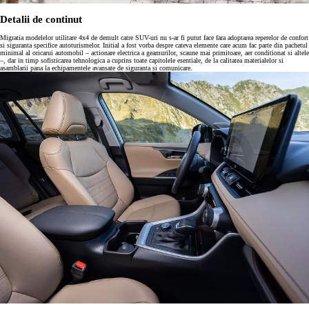
Detalii de continut
Migratia modelelor utilitare 4x4 de demult catre SUV-uri nu s-ar fi putut face fara adoptarea reperelor de confort
si siguranta specifice autoturismelor. Initial a fost vorba despre cateva elemente care acum fac parte din pachetul
minimal al oricarui automobil – actionare electrica a geamurilor, scaune mai primitoare, aer conditionat si altele
–, dar in timp sofisticarea tehnologica a cuprins toate capitolele esentiale, de la calitatea materialelor si
asamblarii pana la echipamentele avansate de siguranta si comunicare.