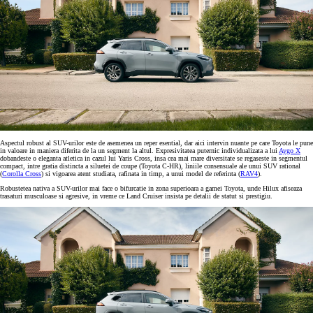
Aspectul robust al SUV-urilor este de asemenea un reper esential, dar aici intervin nuante pe care Toyota le pune
in valoare in maniera diferita de la un segment la altul. Expresivitatea puternic individualizata a lui
Aygo X
dobandeste o eleganta atletica in cazul lui Yaris Cross, insa cea mai mare diversitate se regaseste in segmentul
compact, intre gratia distincta a siluetei de coupe (Toyota C-HR), liniile consensuale ale unui SUV rational
(
Corolla Cross
) si vigoarea atent studiata, rafinata in timp, a unui model de referinta (
RAV4
).
Robustetea nativa a SUV-urilor mai face o bifurcatie in zona superioara a gamei Toyota, unde Hilux afiseaza
trasaturi musculoase si agresive, in vreme ce Land Cruiser insista pe detalii de statut si prestigiu.