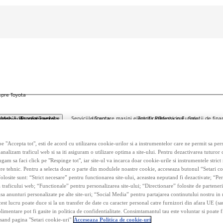
pre Toyota
ness
iunea & filozofia Toyota
Promotii service
Serviciile Toyota
Incarcare masini electrificate
Toyota Professional
Toyota in Europa
Solutii de fina
Vehicule comerciale
rificata
ota Business Plus
Viziune si principii
Programul Toyota Hybrid Service
Tipuri de incarcare
Programul Toyota Professio
Toyota in Europa
Soluti
ive sa alegi Toyota
Filozofia Toyota
Programul de loialitate
Incarcare la domiciliu
Gama de vehicule comerci
Toyota Motor Eur
Soluti
lizatori de masini de companie
Principiile noastre de baza
e-Service
Compara autonomia vehiculelor electrificate
Toyota Europe De
Leasin
e "Accepta tot", esti de acord cu utilizarea cookie-urilor si a instrumentelor care ne permit sa pe
eficiile Toyota Hybrid pentru afacerea ta
The Toyota Way
Retrofit Apple CarPlay & Android Auto
Autonomia masinilor electrice si hibride
Fabricile Toyota d
 analizam traficul web si sa iti asiguram o utilizare optima a site-ului. Pentru dezactivarea tuturor
utii de finantare personalizate
Sistemul de productie Toyota
Reparatii in service
Lantul de aproviz
ugam sa faci click pe "Respinge tot", iar site-ul va incarca doar cookie-urile si instrumentele strict
e mari si autoritati
ersitate, egalitate & incluziune
Verificare vizuala a masinii
Companii national
re tehnic. Pentru a selecta doar o parte din modulele noastre cookie, acceseaza butonul “Setari co
itatea Toyota
Toyota Training
Toyota Connected
Calitatea Toyota
Mentinerea sanatatii bateriei hibrid
Povestea noastra 
olosite sunt: “Strict necesare” pentru functionarea site-ului, aceastea neputand fi dezactivate; “P
De la concept la client
Inovatia la Toyota
 traficului web; “Functionale” pentru personalizarea site-ului; “Directionare” folosite de parteneri
Calitate, istorie & traditie
Inovatia la Toyota
fisa anunturi personalizate pe alte site-uri; “Social Media” pentru partajarea continutului nostru in 
Cultura sigurantei
Obiectivul Toyota:
cest lucru poate duce si la un transfer de date cu caracter personal catre furnizori din afara UE (s
Siguranta Toyota T-Mate
Solutii de mobilit
limentare pot fi gasite in politica de confidentialitate. Consimtamantul tau este voluntar si poate fi
Marcile noastre
Pila de combustie
and pagina "Setari cookie-uri"
Acceseaza Politica de cookie-uri
Woven City
a11yO