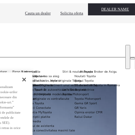
DEALER NAME
Cauta un dealer
Solicita oferta
ntare
Piese & accesorii
Link-uri utile
Stiri & noutati Toyota
Inchcape Broker de Asigurare
nal
i pentru persoane juridice
Oferte de vara
Ajuta-ma sa aleg
Noutati Toyota
ale
ope
i pentru persoane fizice
Accesoriul lunii - Jante originale Toyota
Electric vs. Hybrid
Blogul Toyota
sign Development (ED²)
g operational autoutilitare
Covorase Originale
Beneficiile detinerii unui vehicul electrificat
25 de ani de Toyota in Romania
rsonalizam
in Europa
Toyota Touch 2
Tipuri de autovehicule hibride si electrice
Let's Go Beyond
 cookie-urilor
ionare European
Accesorii dedicate modelului tau
SUV Hybrid
Toyota Motorsport
 necesare din
e de marketing & vanzari
Piese originale vs contrafacute
Toyota Motorsport
okie-uri.”
 Europe
Conectivitatea Toyota
Gama GR Sport
in Europa
Servicii Conectate
GR Yaris
erformanta”
Aplicatia MyToyota
Opinia eroilor CMR
i de publicitate
Subscriptii platite
Raliul Dakar
retelele de
 Zero accidente
Multimedia
au SEE).
ate
Centrul de asistenta
 retras in orice
 Toyota
Verifica conectivitatea masinii tale
pensInNewWindow