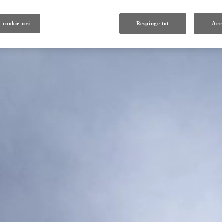
i cookie-uri
Respinge tot
Acc