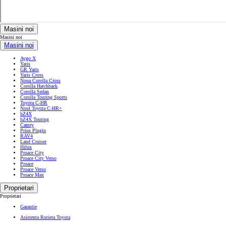
Masini noi
Masini noi
Masini noi
Aygo X
Yaris
GR Yaris
Yaris Cross
Noua Corolla Cross
Corolla Hatchback
Corolla Sedan
Corolla Touring Sports
Toyota C-HR
Noul Toyota C-HR+
bZ4X
bZ4X Touring
Camry
Prius Plugin
RAV4
Land Cruiser
Hilux
Proace City
Proace City Verso
Proace
Proace Verso
Proace Max
Proprietari
Proprietari
Garantie
Asistenta Rutiera Toyota