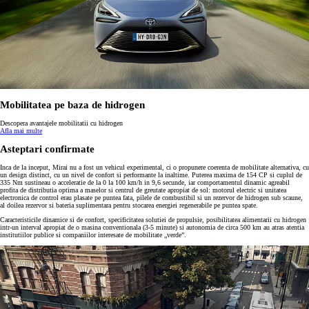
Mobilitatea pe baza de hidrogen
Descopera avantajele mobilitatii cu hidrogen
Afla mai multe
Asteptari confirmate
Inca de la inceput, Mirai nu a fost un vehicul experimental, ci o propunere coerenta de mobilitate alternativa, cu
un design distinct, cu un nivel de confort si performante la inaltime. Puterea maxima de 154 CP si cuplul de
335 Nm sustineau o acceleratie de la 0 la 100 km/h in 9,6 secunde, iar comportamentul dinamic agreabil
profita de distributia optima a maselor si centrul de greutate apropiat de sol: motorul electric si unitatea
electronica de control erau plasate pe puntea fata, pilele de combustibil si un rezervor de hidrogen sub scaune,
al doilea rezervor si bateria suplimentara pentru stocarea energiei regenerabile pe puntea spate.
Caracteristicile dinamice si de confort, specificitatea solutiei de propulsie, posibilitatea alimentarii cu hidrogen
intr-un interval apropiat de o masina conventionala (3-5 minute) si autonomia de circa 500 km au atras atentia
institutiilor publice si companiilor interesate de mobilitate „verde”.