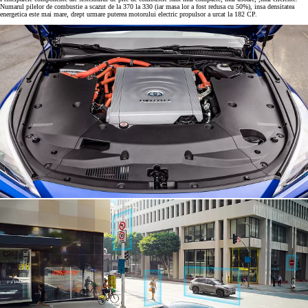
Numarul pilelor de combustie a scazut de la 370 la 330 (iar masa lor a fost redusa cu 50%), insa densitatea
energetica este mai mare, drept urmare puterea motorului electric propulsor a urcat la 182 CP.