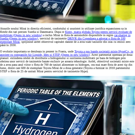
Atuurile noului Mirai in directia eficientei, confortului si usurintei in utilizare justifica expansiunea sa in
flotele din tari precum Suedia si Danemarca. Dupa ce
Kinto, marca globala Toyota pentru servicii evoluate de
mobilitate
(Opens in new window)
a inclus Mirai in flota de automobile disponibile in regim
car-sharing in
Suedia
(Opens in new window)
, serviciul de taximetrie
DRIVR din Copenhaga a adoptat o flota de 100
exemplare Mirai
, sprijinind astfel obiectivul capitalei daneze de a avea toate taxiurile din oras cu emisii zero
până în 2030.
O evolutie importanta se deruleaza in prezent in Franta, unde
Toyota a pus bazele societatii mixte HysetCo, in
asociere cu companiile Air Liquide, Idex si STEP
(Opens in new window)
. Acest parteneriat opereaza pe doua
planuri: extinderea retelei de distributie a hidrogenului si sustinerea mobilitatii pe baza de hidrogen prin
oferirea unor servicii de taximetrie bazate exclusiv pe aceasta tehnologie. Astfel, obiectivul societatii mixte este
de a avea pana anul viitor o flota de 700 de taxiuri alimentate cu hidrogen, cea mai mare flota de acest tip din
lume, dintre care 600 de exemplare Toyota Mirai de a doua generatie (Toyota a furnizat in 2018 partenerului
STEP o flota de 25 de unitati Mirai pentru serviciul de taximetrie Hype).