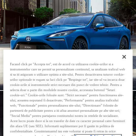
Facand click pe "Accepta tot", esti de acord cu utilizarea cookie-urilor si a
instrumentelor care ne permit sa personalizam continutul, sa analizam traficul web
si sa iti asiguram o utilizare optima a site-ului. Pentru dezactivarea tuturor cookie-
urilor optionale te rugam sa faci click pe "Respinge tot", iar site-ul va incarca doar
cookie-urile si instrumentele strict necesare din punct de vedere tehnic. Pentru a
selecta doar o parte din modulele noastre cookie, acceseaza butonul “Setari
cookie-uri.” Cookie-urile folosite sunt: “Strict necesare” pentru functionarea site-
ului, aceastea neputand fi dezactivate; “Performanta” pentru analiza traficului
web; “Functionale” pentru personalizarea site-ului; “Directionare” folosite de
partenerii de publicitate pentru a iti afisa anunturi personalizate pe alte site-uri;
“Social Media” pentru partajarea continutului nostru in retelele de socializare.
Acest lucru poate duce si la un transfer de date cu caracter personal catre furnizori
din afara UE (sau SEE). Informatii suplimentare pot fi gasite in politica de
confidentialitate. Consimtamantul tau este voluntar si poate fi retras in orice