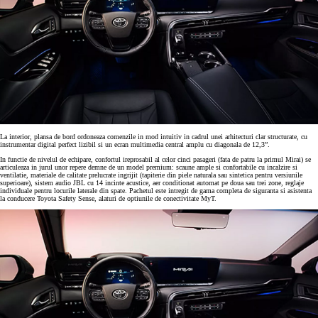
La interior, plansa de bord ordoneaza comenzile in mod intuitiv in cadrul unei arhitecturi clar structurate, cu
instrumentar digital perfect lizibil si un ecran multimedia central amplu cu diagonala de 12,3”.
In functie de nivelul de echipare, confortul ireprosabil al celor cinci pasageri (fata de patru la primul Mirai) se
articuleaza in jurul unor repere demne de un model premium: scaune ample si confortabile cu incalzire si
ventilatie, materiale de calitate prelucrate ingrijit (tapiterie din piele naturala sau sintetica pentru versiunile
superioare), sistem audio JBL cu 14 incinte acustice, aer conditionat automat pe doua sau trei zone, reglaje
individuale pentru locurile laterale din spate. Pachetul este intregit de gama completa de siguranta si asistenta
la conducere Toyota Safety Sense, alaturi de optiunile de conectivitate MyT.