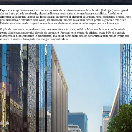
Explicatia simplificata a reactiei chimice porneste de la interactiunea combustibilului (hidrogen) cu oxigenul
din aer intr-o pila de combustie, alcatuita dintr-un anod, catod si o membrana electrolitica. Anodul este
alimentat cu hidrogen, atomii sai fiind separati in protoni si electroni cu ajutorul unui catalizator. Protonii trec
prin membrana electrolitica catre catod, iar electronii urmeaza calea unui circuit pentru a genera electricitate.
Catodul este locul unde oxigenul se combina cu electroni si protonii de hidrogen pentru a forma apa.
O pila de combustie nu produce o cantitate mare de electricitate, astfel ca Mirai combina mai multe celule
pentru alimentarea motorului electric de propulsie. Procesul este extrem de eficient, peste 80% din energia
hidrogenului fiind convertita in electricitate, mai mult decat dublu fata de performanta unui motor termic care
iroseste in ardere o buna parte din energia combustibilului.