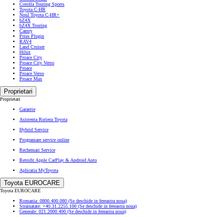
Corolla Touring Sports
Toyota C-HR
Noul Toyota C-HR+
bZ4X
bZ4X Touring
Camry
Prius Plugin
RAV4
Land Cruiser
Hilux
Proace City
Proace City Verso
Proace
Proace Verso
Proace Max
Proprietari
Proprietari
Garantie
Asistenta Rutiera Toyota
Hybrid Service
Programare service online
Rechemari Service
Retrofit Apple CarPlay & Android Auto
Aplicatia MyToyota
Toyota EUROCARE
Toyota EUROCARE
Romania: 0800.400.080
(Se deschide in fereastra noua)
Strainatate: +40.31.2255.100
(Se deschide in fereastra noua)
Generale: 021.2000.400
(Se deschide in fereastra noua)