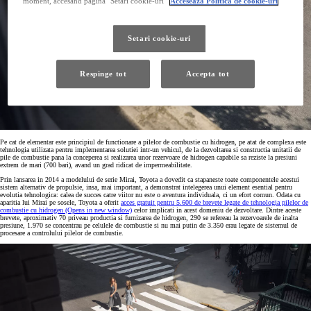
moment, accesand pagina "Setari cookie-uri"
Acceseaza Politica de cookie-uri
Setari cookie-uri
Respinge tot
Accepta tot
Pe cat de elementar este principiul de functionare a pilelor de combustie cu hidrogen, pe atat de complexa este
tehnologia utilizata pentru implementarea solutiei intr-un vehicul, de la dezvoltarea si constructia unitatii de
pile de combustie pana la conceperea si realizarea unor rezervoare de hidrogen capabile sa reziste la presiuni
extrem de mari (700 bari), avand un grad ridicat de impermeabilitate.
Prin lansarea in 2014 a modelului de serie Mirai, Toyota a dovedit ca stapaneste toate componentele acestui
sistem alternativ de propulsie, insa, mai important, a demonstrat intelegerea unui element esential pentru
evolutia tehnologica: calea de succes catre viitor nu este o aventura individuala, ci un efort comun. Odata cu
aparitia lui Mirai pe sosele, Toyota a oferit
acces gratuit pentru 5.600 de brevete legate de tehnologia pilelor de
combustie cu hidrogen
(Opens in new window)
celor implicati in acest domeniu de dezvoltare. Dintre aceste
brevete, aproximativ 70 priveau productia si furnizarea de hidrogen, 290 se refereau la rezervoarele de inalta
presiune, 1.970 se concentrau pe celulele de combustie si nu mai putin de 3.350 erau legate de sistemul de
procesare a controlului pilelor de combustie.