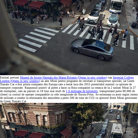
Entitati precum
Muzeul de Istorie Naturala din Marea Britanie
(Opens in new window)
sau
Imperial College
London
(Opens in new window)
au ales Mirai pentru programe de cercetare si transporturi speciale, iar Green
Tomato Car a fost prima companie din Europa care a testat inca din 2015 potentialul masinii ca optiune de
transport corporate. Raspunsul pozitiv al pietei a facut ca flota companiei sa creasca de la 2 unitati Mirai la 27
de exemplare, care au parcurs in 18 luni mai mult de
1,6 milioane de kilometri
, transportand peste 80.000 de
clienti cu costuri de operare comparabile cu cele inregistrate de Toyota Prius. Se estimeaza ca acest regim intens
de utilizare a condus la eliminarea din atmosfera a peste 200 de tone de CO2 cu ajutorul flotei Mirai gestionate
de Green Tomato Car.