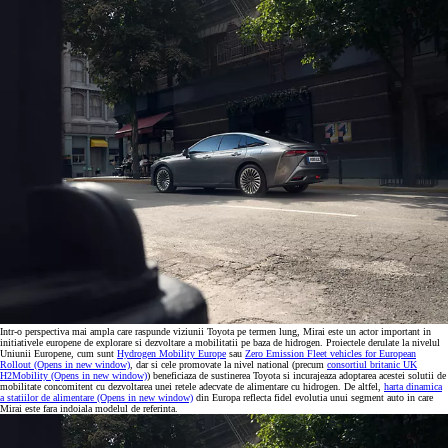
Intr-o perspectiva mai ampla care raspunde viziunii Toyota pe termen lung, Mirai este un actor important in
initiativele europene de explorare si dezvoltare a mobilitatii pe baza de hidrogen. Proiectele derulate la nivelul
Uniunii Europene, cum sunt
Hydrogen Mobility Europe
sau
Zero Emission Fleet vehicles for European
Rollout
(Opens in new window)
, dar si cele promovate la nivel national (precum
consortiul britanic UK
H2Mobility
(Opens in new window)
) beneficiaza de sustinerea Toyota si incurajeaza adoptarea acestei solutii de
mobilitate concomitent cu dezvoltarea unei retele adecvate de alimentare cu hidrogen. De altfel,
harta dinamica
a statiilor de alimentare
(Opens in new window)
din Europa reflecta fidel evolutia unui segment auto in care
Mirai este fara indoiala modelul de referinta.