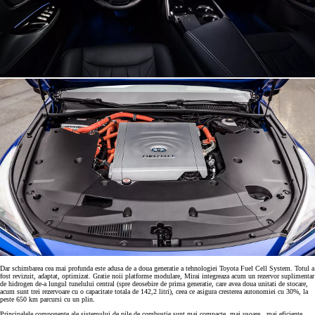
Dar schimbarea cea mai profunda este adusa de a doua generatie a tehnologiei Toyota Fuel Cell System. Totul a
fost revizuit, adaptat, optimizat. Gratie noii platforme modulare, Mirai integreaza acum un rezervor suplimentar
de hidrogen de-a lungul tunelului central (spre deosebire de prima generatie, care avea doua unitati de stocare,
acum sunt trei rezervoare cu o capacitate totala de 142,2 litri), ceea ce asigura cresterea autonomiei cu 30%, la
peste 650 km parcursi cu un plin.
Principalele componente ale sistemului de pile de combustie sunt mai compacte, mai usoare, ,mai eficiente.