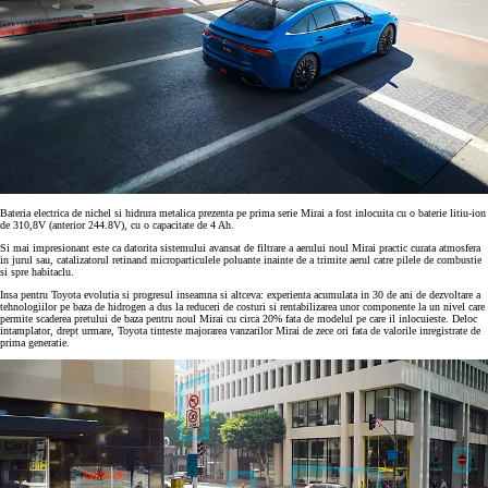
Bateria electrica de nichel si hidrura metalica prezenta pe prima serie Mirai a fost inlocuita cu o baterie litiu-ion
de 310,8V (anterior 244.8V), cu o capacitate de 4 Ah.
Si mai impresionant este ca datorita sistemului avansat de filtrare a aerului noul Mirai practic curata atmosfera
in jurul sau, catalizatorul retinand microparticulele poluante inainte de a trimite aerul catre pilele de combustie
si spre habitaclu.
Insa pentru Toyota evolutia si progresul inseamna si altceva: experienta acumulata in 30 de ani de dezvoltare a
tehnologiilor pe baza de hidrogen a dus la reduceri de costuri si rentabilizarea unor componente la un nivel care
permite scaderea pretului de baza pentru noul Mirai cu circa 20% fata de modelul pe care il inlocuieste. Deloc
intamplator, drept urmare, Toyota tinteste majorarea vanzarilor Mirai de zece ori fata de valorile inregistrate de
prima generatie.