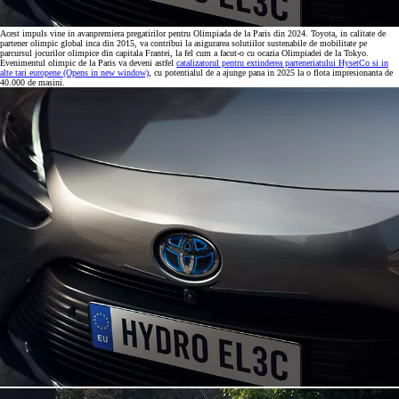
Acest impuls vine in avanpremiera pregatirilor pentru Olimpiada de la Paris din 2024. Toyota, in calitate de
partener olimpic global inca din 2015, va contribui la asigurarea solutiilor sustenabile de mobilitate pe
parcursul jocurilor olimpice din capitala Frantei, la fel cum a facut-o cu ocazia Olimpiadei de la Tokyo.
Evenimentul olimpic de la Paris va deveni astfel
catalizatorul pentru extinderea parteneriatului HysetCo si in
alte tari europene
(Opens in new window)
, cu potentialul de a ajunge pana in 2025 la o flota impresionanta de
40.000 de masini.