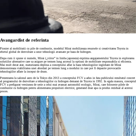
Avangardist de referinta
Pionier al mobilitatii cu pile de combustie, modelul Mirai mobilizeaza resursele si creativitatea Toyota in
efortul global de dezvoltare a unor tehnologii avansate pe baza de hidrogen.
Dupa cum ii spune si numele, Mirai („viitor” in limba japoneza) exprima angajamentului Toyota in explorarea
solutiilor alternative care sa asigure pe termen lung accesul la optiuni de mobilitate responsabila si eficienta.
Mai mult decat atat, maturizarea deplina a conceptului aflat la baza tehnologiilor inglobate de Mirai
demonstreaza viabilitatea unei abordari pe termen lung a modului in care pot fi depasite provocarile
tehnologiilor aflate la inceput de drum.
Prezentarea la salonul auto de la Tokyo din 2013 a conceptului FCV a adus in fata publicului rezultatul concret
al programului de dezvoltare a tehnologiilor cu hidrogen demarat de Toyota in 1992. In egala masura, conceptul
FCV a prefigurat versiunea de serie a celui mai avansat automobil ecologic, Mirai, care foloseste pilele de
combustie cu hidrogen pentru alimentarea propulsiei electrice, generand doar apa ca produs rezidual al acestui
proces.