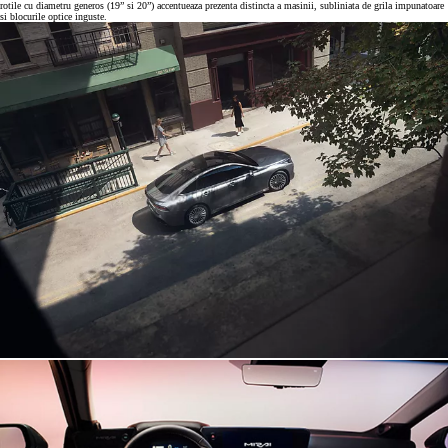
rotile cu diametru generos (19” si 20”) accentueaza prezenta distincta a masinii, subliniata de grila impunatoare
si blocurile optice inguste.