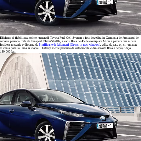
Eficienta si fiabilitatea primei generatii Toyota Fuel Cell System a fost dovedita in Germania de furnizorul de
servicii personalizate de transport CleverShuttle, a carui flota de 45 de exemplare Mirai a parcurs fara niciun
incident mecanic o distanta de
5 milioane de kilometri
(Opens in new window)
, adica de sase ori si jumatate
distanta pana la Luna si inapoi. Distanța medie parcursă de automobilele din această flotă a depășit deja
180.000 km.