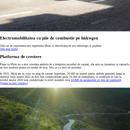
Electromobilitatea cu pile de combustie pe hidrogen
Afla cat de importanta este experienta Mirai in dezvoltarea de noi tehnologii si produse
Afla mai multe
Platforma de crestere
Poate ca Mirai nu a avut vreodata ambitia de a inregistra recorduri de vanzari, dar asta nu inseamna ca vanzarile
au fost modeste pentru un model de nisa. Nici ca s-a ferit de recorduri.
In 2022, Mirai are in vizor un prag de vanzari important, 20.000 de unitati pentru ambele generatii (pana la
sfarsitul lunii martie 2022 au fost fost comercializate peste 19.300 de exemplare), in conditiile in care la
nivelul anului 2020 erau contabilizate la nivel mondial circa
34.800 de automobile cu pile de combustie
(Opens in new window)
.