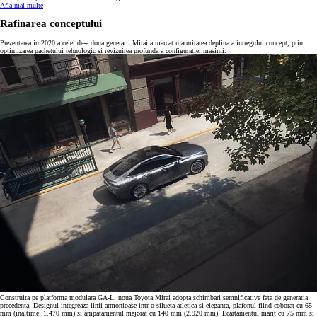
Afla mai multe
Rafinarea conceptului
Prezentarea in 2020 a celei de-a doua generatii Mirai a marcat maturitatea deplina a intregului concept, prin
optimizarea pachetului tehnologic si revizuirea profunda a configuratiei masinii.
Construita pe platforma modulara GA-L, noua Toyota Mirai adopta schimbari semnificative fata de generatia
precedenta. Designul integreaza linii armonioase intr-o silueta atletica si eleganta, plafonul fiind coborat cu 65
mm (inaltime: 1.470 mm) si ampatamentul majorat cu 140 mm (2.920 mm). Ecartamentul marit cu 75 mm si