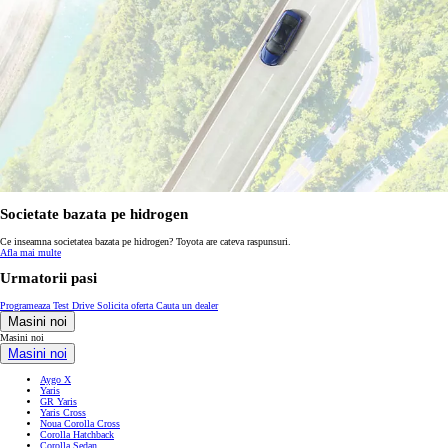
Societate bazata pe hidrogen
Ce inseamna societatea bazata pe hidrogen? Toyota are cateva raspunsuri.
Afla mai multe
Urmatorii pasi
Programeaza Test Drive
Solicita oferta
Cauta un dealer
Masini noi
Masini noi
Masini noi
Aygo X
Yaris
GR Yaris
Yaris Cross
Noua Corolla Cross
Corolla Hatchback
Corolla Sedan