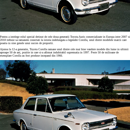
Pentru a intelege rolul special detinut de cele doua generatii Toyota Auris comercializate in Europa intre 2007 si
2018 trebuie sa ramanem conectati la istoria indelungata a legendei Corolla, unul dintre modelele marcii care
poarta cu sine genele unui succes de proportii.
Ajunsa la 12-a generatie, Toyota Corolla ramane unul dintre cele mai bine vandute modele din lume in ultimii
aproape 50 de ani, pozitie in care si-a afirmat indubitabil suprematia in 1997. Peste 50 de milioane de
exemplare Corolla au fost produse incepand din 1966.