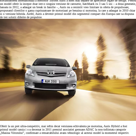
Recunoasterea internationala a meritelor Toyotei Auris a mers mai departe de aprecierile legate de design. Pentru
un model oferit la inceput doar intr-o singura versiune de caroserie, hatchback cu 3 sau 5 usi – a doua generatie,
lansata in 2012, a adaugat un break in familie –, Auris nu a resimtit vreo limitare in oferta de propulsoare,
propunand clientilor o gama cuprinzatoare de motorizari pe benzina si motorina, la care a adaugat in 2010 chiar
si o versiune hibrida. Astfel, Auris a devenit primul model din segmentul compact din Europa care sa dispuna
de trei solutii diferite de propulsie.
Oferit la un pret ultra-competitiv, mai ieftin decat versiunea echivalenta pe motorina, Auris Hybrid a fost
primul model caruia i s-a decernat in 2011 premiul asociatiei germane ADAC la nou-infiintata categorie
„Masina Viitorului”, confirmare a remarcabilului avans tehnologic al acestui model la momentul respectiv.