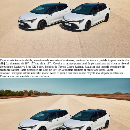
Cu o silueta inconfundabila, accentuata de semnatura luminoasa, contururile ferme si jantele impresionante din
aliaj (cu diametru de 16”, 17” sau chiar 18”), Corolla isi atinge potentialul de personalizare stilistica in nivelul
de echipare Exclusive Plus GR Sport, inspirat de Toyota Gazoo Racing. Regasim aici insertii exterioare din
aluminiu satinat, jante deosebite din aliaj de 18”, grila frontala cromata si multe alte detalii atent
selectate.Descopera istoria iubitului model Auris si cum a dus acest model Toyota mai departe mostenirea
Corolla, cea mai vanduta masina din lume.