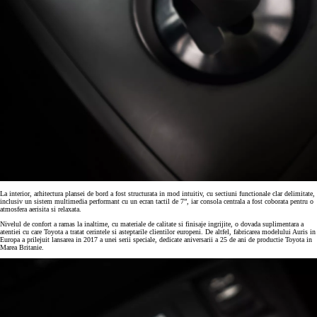
La interior, arhitectura plansei de bord a fost structurata in mod intuitiv, cu sectiuni functionale clar delimitate,
inclusiv un sistem multimedia performant cu un ecran tactil de 7”, iar consola centrala a fost coborata pentru o
atmosfera aerisita si relaxata.
Nivelul de confort a ramas la inaltime, cu materiale de calitate si finisaje ingrijite, o dovada suplimentara a
atentiei cu care Toyota a tratat cerintele si asteptarile clientilor europeni. De altfel, fabricarea modelului Auris in
Europa a prilejuit lansarea in 2017 a unei serii speciale, dedicate aniversarii a 25 de ani de productie Toyota in
Marea Britanie.