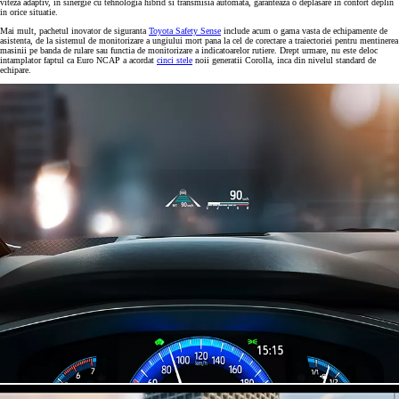
viteza adaptiv, in sinergie cu tehnologia hibrid si transmisia automata, garanteaza o deplasare in confort deplin
in orice situatie.
Mai mult, pachetul inovator de siguranta
Toyota Safety Sense
include acum o gama vasta de echipamente de
asistenta, de la sistemul de monitorizare a ungiului mort pana la cel de corectare a traiectoriei pentru mentinerea
masinii pe banda de rulare sau functia de monitorizare a indicatoarelor rutiere. Drept urmare, nu este deloc
intamplator faptul ca Euro NCAP a acordat
cinci stele
noii generatii Corolla, inca din nivelul standard de
echipare.