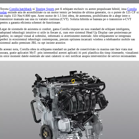
Toyota
Corolla hatchback
si
Touring Sports
pot fi echipate exclusiv cu aceste propulsoare hibrid, insa
Corolla
sedan
extinde aria de accesibilitate cu un motor termic pe benzina de ultima generatie, cu o putere de 125 CP si
un cuplu 153 Nm/4.800 rpm. Acest motor de 1.5 litri ofera, de asemenea, posibilitatea de a alege intre o
transmisie manuala sau una cu variatie continua (CVT). Solutia hibrida se bazeaza pe o transmisie e-CVT
pentru a garanta eficienta schemei de functionare.
Legat de sistemele de asistenta si confort, gama Corolla impune un nou standard de echipare inteligenta,
adoptand tehnologii intuitive si utile in fiecare zi, cum este sistemul Head Up Display care proiecteaza pe
parbriz, in campul vizual al soferului, informatii si avertismente esentiale. Alte echipamente se integreaza
perfect in ecosistemul tehnologic contemporan, precum optiunea incarcarii wireless a telefoanelor mobile sau
sistemul audio premium JBL cu opt incinte acustice.
In aceeasi nota, Corolla ofera in echiparea standard un pachet de conectivitate cu masina care face viata mai
usoara, gratie aplicatiei MyT: prin intermediul acestei aplicatii iti poti planifica din timp itinerarele, vizualizezi
in orice moment datele esentiale ale unei calatorii si esti notificat asupra interventiilor de service recomandate.