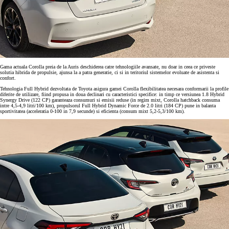
Gama actuala Corolla preia de la Auris deschiderea catre tehnologiile avansate, nu doar in ceea ce priveste
solutia hibrida de propulsie, ajunsa la a patra generatie, ci si in teritoriul sistemelor evoluate de asistenta si
confort.
Tehnologia Full Hybrid dezvoltata de Toyota asigura gamei Corolla flexibilitatea necesara conformarii la profile
diferite de utilizare, fiind propusa in doua declinari cu caracteristici specifice: in timp ce versiunea 1.8 Hybrid
Synergy Drive (122 CP) garanteaza consumuri si emisii reduse (in regim mixt, Corolla hatchback consuma
intre 4,5-4,9 litri/100 km), propulsorul Full Hybrid Dynamic Force de 2.0 litri (184 CP) pune in balanta
sportivitatea (acceleratia 0-100 in 7,9 secunde) si eficienta (consum mixt 5,2-5,3/100 km).