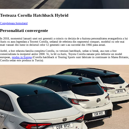
Testeaza Corolla Hatchback Hybrid
Completeaza formularul
Personalitati convergente
In 2018, momentul lansarii unei noi generatii a coincis cu decizia de a fuziona personalitatea avangardista a lui
Auris cu aura legendara a Toyotei Corolla, sedanul de referinta din segmentul compact, modelul cu cele mai
mari vanzari din lume in decursul celor 12 generatii care s-au succedat din 1966 pana astazi.
Astfel, a fost refacuta familia completa Corolla, cu versiuni hatchback, sedan si break, asa cum a fost
comercializata la inceputul anilor 2000. Si, la fel ca Auris, Toyota Corolla ramane prin definitie un model
european,
produs in Europa
(Corolla hatchback si Touring Sports sunt fabricate in continuare in Marea Britanie,
Corolla sedan este produsa in Turcia).