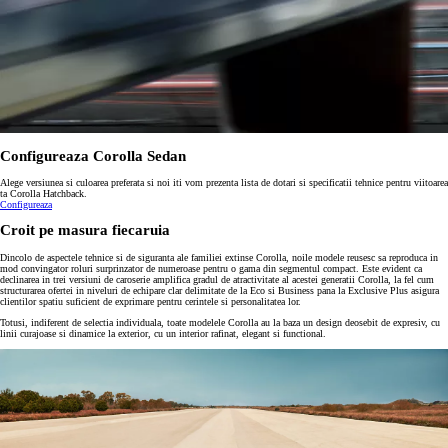
Configureaza Corolla Sedan
Alege versiunea si culoarea preferata si noi iti vom prezenta lista de dotari si specificatii tehnice pentru viitoarea
ta Corolla Hatchback.
Configureaza
Croit pe masura fiecaruia
Dincolo de aspectele tehnice si de siguranta ale familiei extinse Corolla, noile modele reusesc sa reproduca in
mod convingator roluri surprinzator de numeroase pentru o gama din segmentul compact. Este evident ca
declinarea in trei versiuni de caroserie amplifica gradul de atractivitate al acestei generatii Corolla, la fel cum
structurarea ofertei in niveluri de echipare clar delimitate de la Eco si Business pana la Exclusive Plus asigura
clientilor spatiu suficient de exprimare pentru cerintele si personalitatea lor.
Totusi, indiferent de selectia individuala, toate modelele Corolla au la baza un design deosebit de expresiv, cu
linii curajoase si dinamice la exterior, cu un interior rafinat, elegant si functional.