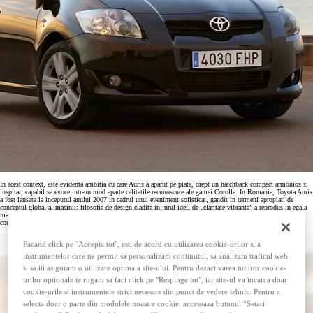
In acest context, este evidenta ambitia cu care Auris a aparut pe piata, drept un hatchback compact armonios si
inspirat, capabil sa evoce intr-un mod aparte calitatile recunoscute ale gamei Corolla. In Romania, Toyota Auris
a fost lansata la inceputul anului 2007 in cadrul unui eveniment sofisticat, gandit in termeni apropiati de
conceptul global al masinii: filosofia de design cladita in jurul ideii de „claritate vibranta” a reprodus in egala
masura rigoarea dinamica si abordarea rationala, rafinamentul stilistic si calitatea superioara, fiabilitatea
confirmata si placerea de a conduce.
Facand click pe "Accepta tot", esti de acord cu utilizarea cookie-urilor si a
instrumentelor care ne permit sa personalizam continutul, sa analizam traficul web
si sa iti asiguram o utilizare optima a site-ului. Pentru dezactivarea tuturor cookie-
urilor optionale te rugam sa faci click pe "Respinge tot", iar site-ul va incarca doar
cookie-urile si instrumentele strict necesare din punct de vedere tehnic. Pentru a
selecta doar o parte din modulele noastre cookie, acceseaza butonul “Setari