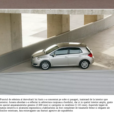
Punctul de referinta al dezvoltarii lui Auris s-a concentrat pe sofer si pasageri, inaintand de la interior spre
exterior. Aceasta abordare s-a reflectat in arhitectura curajoasa a bordului, dar si in spatiul interior amplu, gratie
in special ampatamentului generos (2.600 mm) si castigului in intaltime (1.515 mm). Aspectele legate de
natura intuitiva si alcatuirea ergonomica a habitaclului au fost completate de trasaturile ferme si elegante ale
liniilor exterioare, fara extravagante sau fracturi agresive ale suprafetelor.