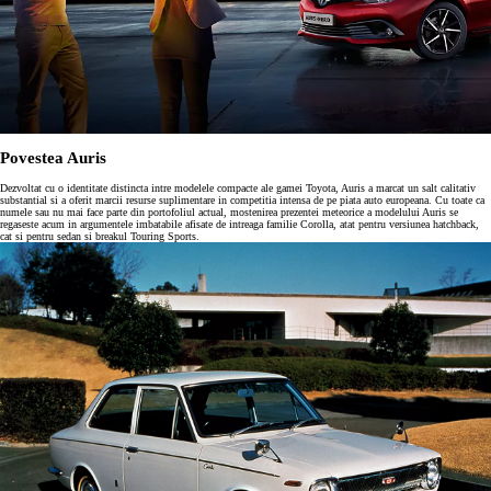
Povestea Auris
Dezvoltat cu o identitate distincta intre modelele compacte ale gamei Toyota, Auris a marcat un salt calitativ
substantial si a oferit marcii resurse suplimentare in competitia intensa de pe piata auto europeana. Cu toate ca
numele sau nu mai face parte din portofoliul actual, mostenirea prezentei meteorice a modelului Auris se
regaseste acum in argumentele imbatabile afisate de intreaga familie Corolla, atat pentru versiunea hatchback,
cat si pentru sedan si breakul Touring Sports.