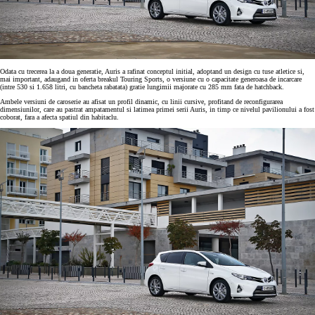
Odata cu trecerea la a doua generatie, Auris a rafinat conceptul initial, adoptand un design cu tuse atletice si,
mai important, adaugand in oferta breakul Touring Sports, o versiune cu o capacitate generoasa de incarcare
(intre 530 si 1.658 litri, cu bancheta rabatata) gratie lungimii majorate cu 285 mm fata de hatchback.
Ambele versiuni de caroserie au afisat un profil dinamic, cu linii cursive, profitand de reconfigurarea
dimensiunilor, care au pastrat ampatamentul si latimea primei serii Auris, in timp ce nivelul pavilionului a fost
coborat, fara a afecta spatiul din habitaclu.