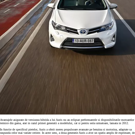
Avantajele asigurate de versiunea hibrida a lui Auris nu au eclipsat performantele si disponibilitatile motoarelor
termice din gama, atat in cazul primei generatii a modelului, cat si pentru seria urmatoare, lansata in 2012.
In functie de specificul pietelor, Auris a oferit mereu propulsoare avansate pe benzina si motorina, adaptate sa
raspunda celor mai variate cerinte. In acest sens, a doua generatie Auris a avut un spatiu amplu de exprimare, de