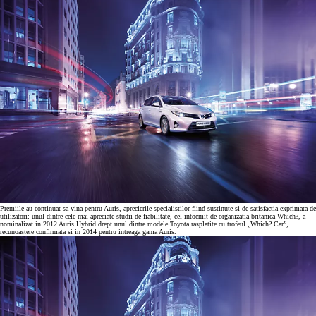
Premiile au continuat sa vina pentru Auris, aprecierile specialistilor fiind sustinute si de satisfactia exprimata de
utilizatori: unul dintre cele mai apreciate studii de fiabilitate, cel intocmit de organizatia britanica Which?, a
nominalizat in 2012 Auris Hybrid drept unul dintre modele Toyota rasplatite cu trofeul „Which? Car”,
recunoastere confirmata si in 2014 pentru intreaga gama Auris.