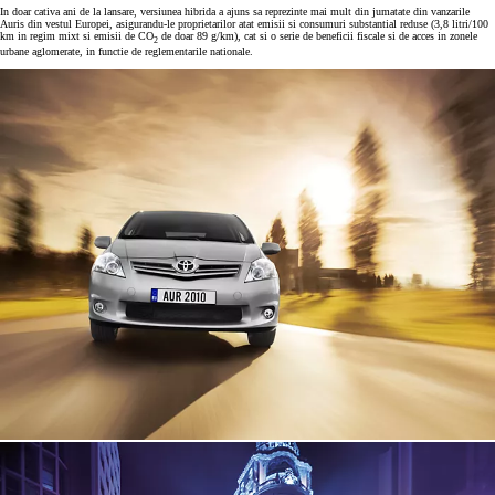
In doar cativa ani de la lansare, versiunea hibrida a ajuns sa reprezinte mai mult din jumatate din vanzarile
Auris din vestul Europei, asigurandu-le proprietarilor atat emisii si consumuri substantial reduse (3,8 litri/100
km in regim mixt si emisii de CO
de doar 89 g/km), cat si o serie de beneficii fiscale si de acces in zonele
2
urbane aglomerate, in functie de reglementarile nationale.