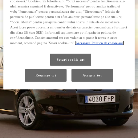
cookie-uri.” Cookie-urile folosite sunt: “Strict necesare” pentru functionarea site-
ului, aceastea neputand fi dezactivate; “Performanta” pentru analiza traficului
web; “Functionale” pentru personalizarea site-ului; “Directionare” folosite de
partenerii de publicitate pentru a iti afisa anunturi personalizate pe alte site-uri;
“Social Media” pentru partajarea continutului nostru in retelele de socializare.
Acest lucru poate duce si la un transfer de date cu caracter personal catre furnizori
din afara UE (sau SEE). Informatii suplimentare pot fi gasite in politica de
confidentialitate. Consimtamantul tau este voluntar si poate fi retras in orice
moment, accesand pagina "Setari cookie-uri"
Acceseaza Politica de cookie-uri
Setari cookie-uri
Respinge tot
Accepta tot