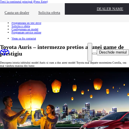
Treci la continutul principal
(Press Enter)
Actiuni rapide
DEALER NAME
Click pentru a inchide suprapunerea de contact
Cauta un dealer
Solicita oferta
Ai nevoie de informatii suplimentare?
Cauta un dealer
Programeaza un test drive
Solicita o oferta
Configureaza un model
Programare service online
Vreau sa fiu contactat
Toyota Auris – intermezzo pretios al unei game de
Deschide meniul
prestigiu
Descopera istoria iubitului model Auris si cum a dus acest model Toyota mai departe mostenirea Corolla, cea
mai vanduta masina din lume.