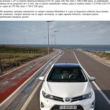
la motorul 1.2T cu injectie directa pe benzina (116 CP, cuplu 185 Nm intre 1.500-4.000 rpm), cu performante
demne de un propulsor de 1.6 litri, dar cu emisii semnificativ reduse, pana la ineditul diesel 1.6 D-4D (110 CP
si cuplu de 270 Nm intre 1.750-2.250 rpm).
De asemenea, optiunea transmisiei cu variatie continua Multidrive S a pus la dispozitia soferului doua moduri
de conducere, complet automat sau in regim secvential, cu sapte rapoarte distincte, concepute pentru
performante dinamice sporite.