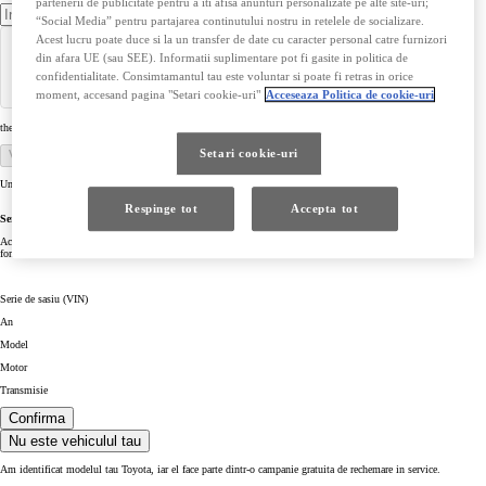
partenerii de publicitate pentru a iti afisa anunturi personalizate pe alte site-uri;
“Social Media” pentru partajarea continutului nostru in retelele de socializare.
Acest lucru poate duce si la un transfer de date cu caracter personal catre furnizori
din afara UE (sau SEE). Informatii suplimentare pot fi gasite in politica de
confidentialitate. Consimtamantul tau este voluntar si poate fi retras in orice
moment, accesand pagina "Setari cookie-uri"
Acceseaza Politica de cookie-uri
the number of characters must be equal to 17
Setari cookie-uri
Verifica acum
Unde pot gasi seria de sasiu (VIN) a masinii mele?
Respinge tot
Accepta tot
Seria de sasiu a masinii (VIN)
Aceasta informatie poate fi gasita in masina sau in documentele masinii (ex. talon). Este un cod alfanumeric
format din 17 caractere.
Serie de sasiu (VIN)
An
Model
Motor
Transmisie
Confirma
Nu este vehiculul tau
Am identificat modelul tau Toyota, iar el face parte dintr-o campanie gratuita de rechemare in service.