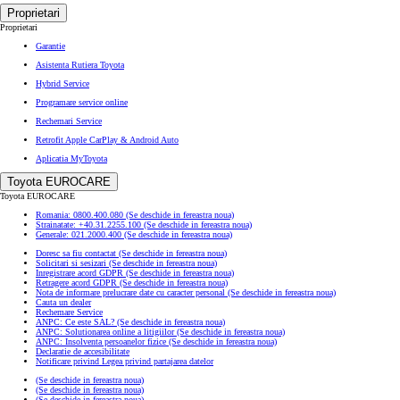
Proprietari
Proprietari
Garantie
Asistenta Rutiera Toyota
Hybrid Service
Programare service online
Rechemari Service
Retrofit Apple CarPlay & Android Auto
Aplicatia MyToyota
Toyota EUROCARE
Toyota EUROCARE
Romania: 0800.400.080
(Se deschide in fereastra noua)
Strainatate: +40.31.2255.100
(Se deschide in fereastra noua)
Generale: 021.2000.400
(Se deschide in fereastra noua)
Doresc sa fiu contactat
(Se deschide in fereastra noua)
Solicitari si sesizari
(Se deschide in fereastra noua)
Inregistrare acord GDPR
(Se deschide in fereastra noua)
Retragere acord GDPR
(Se deschide in fereastra noua)
Nota de informare prelucrare date cu caracter personal
(Se deschide in fereastra noua)
Cauta un dealer
Rechemare Service
ANPC: Ce este SAL?
(Se deschide in fereastra noua)
ANPC: Solutionarea online a litigiilor
(Se deschide in fereastra noua)
ANPC: Insolventa persoanelor fizice
(Se deschide in fereastra noua)
Declaratie de accesibilitate
Notificare privind Legea privind partajarea datelor
(Se deschide in fereastra noua)
(Se deschide in fereastra noua)
(Se deschide in fereastra noua)