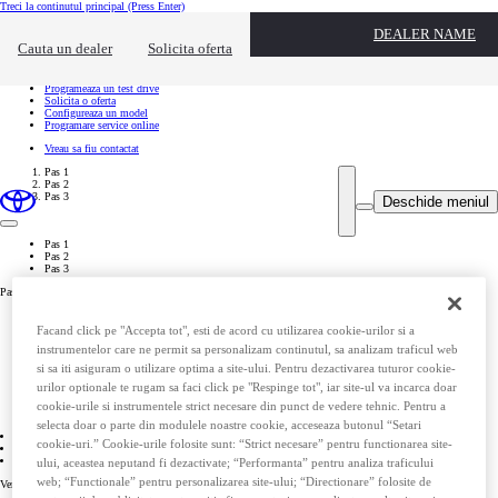
Treci la continutul principal
(Press Enter)
Actiuni rapide
DEALER NAME
Click pentru a inchide suprapunerea de contact
Cauta un dealer
Solicita oferta
Ai nevoie de informatii suplimentare?
Cauta un dealer
Programeaza un test drive
Solicita o oferta
Configureaza un model
Programare service online
Vreau sa fiu contactat
Pas 1
Pas 2
Pas 3
Deschide meniul
Pas 1
Pas 2
Pas 3
Pas 1
Pas 1
0%
Facand click pe "Accepta tot", esti de acord cu utilizarea cookie-urilor si a
Complete
instrumentelor care ne permit sa personalizam continutul, sa analizam traficul web
Pas 2
0%
si sa iti asiguram o utilizare optima a site-ului. Pentru dezactivarea tuturor cookie-
Complete
urilor optionale te rugam sa faci click pe "Respinge tot", iar site-ul va incarca doar
Pas 3
0%
cookie-urile si instrumentele strict necesare din punct de vedere tehnic. Pentru a
Complete
selecta doar o parte din modulele noastre cookie, acceseaza butonul “Setari
01 Pas 1
cookie-uri.” Cookie-urile folosite sunt: “Strict necesare” pentru functionarea site-
02 Pas 2
03 Pas 3
ului, aceastea neputand fi dezactivate; “Performanta” pentru analiza traficului
web; “Functionale” pentru personalizarea site-ului; “Directionare” folosite de
Verifica daca modelul tau Toyota este vizat de o campanie de rechemare in service.