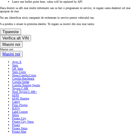
Leave one bullet point here, value will be replaced by API
Daca doresti sa afli mai multe informatii sau sa faci o programare in service, te rugam cauta dealerul cel mai
apropiat de tine.
Nu am identificat nicio campanie de rechemare in service pentru vehiculul tau.
S-a produs o eroare la primirea datelor. Te rugam sa incerci din nou mai tarziu.
Tipareste
Verifica alt VIN
Masini noi
Masini noi
Masini noi
Aygo X
Yaris
GR Yaris
Yaris Cross
Noua Corolla Cross
Corolla Hatchback
Corolla Sedan
Corolla Touring Sports
Toyota C-HR
Noul Toyota C-HR+
bZ4X
bZ4X Touring
Camry
Prius Plugin
RAV4
Land Cruiser
Hilux
Proace City
Proace City Verso
Proace
Proace Verso
Proace Max