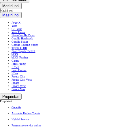
Masini noi
Masini noi
Masini noi
Aygo X
Yaris
GR Yaris
Yaris Cross
Noua Corolla Cross
Corolla Hatchback
Corolla Sedan
Corolla Touring Sports
Toyota C-HR
Noul Toyota C-HR+
bZ4X
bZ4X Touring
Camry
Prius Plugin
RAV4
Land Cruiser
Hilux
Proace City
Proace City Verso
Proace
Proace Verso
Proace Max
Proprietari
Proprietari
Garantie
Asistenta Rutiera Toyota
Hybrid Service
Programare service online