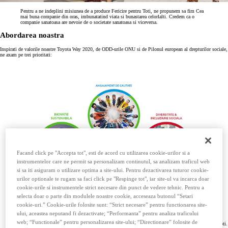
Pentru a ne indeplini misiunea de a produce Fericire pentru Toti, ne propunem sa fim Cea
mai buna companie din oras, imbunatatind viata si bunastarea celorlalti. Credem ca o
companie sanatoasa are nevoie de o societate sanatoasa si viceversa.
Abordarea noastra
Inspirati de valorile noastre Toyota Way 2020, de ODD-urile ONU si de Pilonul european al drepturilor sociale,
ne axam pe trei prioritati:
Facand click pe "Accepta tot", esti de acord cu utilizarea cookie-urilor si a
instrumentelor care ne permit sa personalizam continutul, sa analizam traficul web
si sa iti asiguram o utilizare optima a site-ului. Pentru dezactivarea tuturor cookie-
urilor optionale te rugam sa faci click pe "Respinge tot", iar site-ul va incarca doar
cookie-urile si instrumentele strict necesare din punct de vedere tehnic. Pentru a
selecta doar o parte din modulele noastre cookie, acceseaza butonul “Setari
cookie-uri.” Cookie-urile folosite sunt: “Strict necesare” pentru functionarea site-
Locuri de munca de calitate
ului, aceastea neputand fi dezactivate; “Performanta” pentru analiza traficului
Pornind de la drepturile fundamentale ale omului ca baza, sanatatea, siguranta si bunastarea sunt
web; “Functionale” pentru personalizarea site-ului; “Directionare” folosite de
esentiale pentru ca angajatii sa se dezvolte, sa depaseasca obstacolele si sa produca fericire pentru toti.