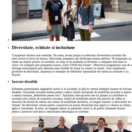
Diversitate, echitate si incluziune
Companiile diverse sunt esentiale. De aceea, ne-am propus sa reflectam diversitatea societatii din
jurul nostru la locul de munca. Dezvoltam programe care faciliteaza aceasta ambitie. Ne propunem sa
cream un impact pozitiv in societate, in timp ce ne straduim sa devenim o companie mai buna in
viitor. Un exemplu este programul nostru „Girls STEM the Future”. Obiectivul programului este de a
distruge stereotipurile prin aducerea unor modele de urmat in contact cu tinerii. Sunt impartasite
povestile de dezvoltare, impreuna cu exemple ale diferitelor oportunitati de cariera in societate si la
Toyota.
Inovare durabila
Eliberarea potentialului angajatilor nostri si al societatii se afla in centrul strategiei noastre de inovare
durabila. Stimulam inovarea interna pentru a aduce solutii inovatoare de mobilitate pe piata si pentru
a realiza viziunea „Mobilitate pentru toti”. Sprijinim start-up-urile care isi propun sa contribuie la
societate prin solutii de economie circulara, solutii de mobilitate neutre din punctul de vedere al
emisiilor de dioxid de carbon sau solutii de mobilitate incluziva, in timpul cresterii si dezvoltarii lor
initiale. Ne dezvoltam cultura pentru a promova un proces decizional mai rapid si o munca in echipa
agila si inovatoare. In plus, ne angajam alaturi de partenerii nostri si de partile interesate extinse
pentru a promova inovarea si dezvoltarea tehnologica in societate.