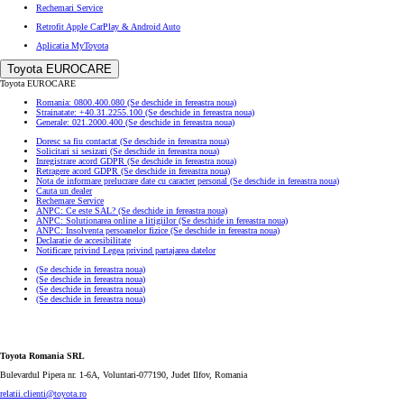
Rechemari Service
Retrofit Apple CarPlay & Android Auto
Aplicatia MyToyota
Toyota EUROCARE
Toyota EUROCARE
Romania: 0800.400.080
(Se deschide in fereastra noua)
Strainatate: +40.31.2255.100
(Se deschide in fereastra noua)
Generale: 021.2000.400
(Se deschide in fereastra noua)
Doresc sa fiu contactat
(Se deschide in fereastra noua)
Solicitari si sesizari
(Se deschide in fereastra noua)
Inregistrare acord GDPR
(Se deschide in fereastra noua)
Retragere acord GDPR
(Se deschide in fereastra noua)
Nota de informare prelucrare date cu caracter personal
(Se deschide in fereastra noua)
Cauta un dealer
Rechemare Service
ANPC: Ce este SAL?
(Se deschide in fereastra noua)
ANPC: Solutionarea online a litigiilor
(Se deschide in fereastra noua)
ANPC: Insolventa persoanelor fizice
(Se deschide in fereastra noua)
Declaratie de accesibilitate
Notificare privind Legea privind partajarea datelor
(Se deschide in fereastra noua)
(Se deschide in fereastra noua)
(Se deschide in fereastra noua)
(Se deschide in fereastra noua)
Toyota Romania SRL
Bulevardul Pipera nr. 1-6A, Voluntari-077190, Judet Ilfov, Romania
relatii.clienti@toyota.ro