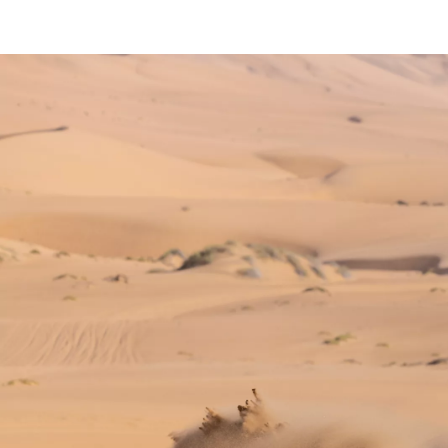
De la
625,39 € /luna
Corolla Sedan
BENZINA & HYBRID