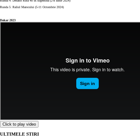
Runda 4: Desafio Ruta 40 in Argentina (2-8 Iunie 2024)
Runda 5: Raliul Marocului (5-11 Octombrie 2024)
Dakar 2023
Click to play video
ULTIMELE STIRI