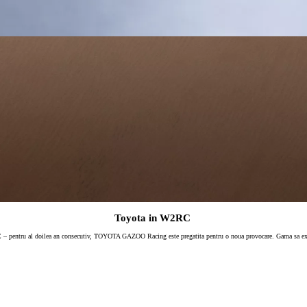
Toyota in W2RC
W2RC – pentru al doilea an consecutiv, TOYOTA GAZOO Racing este pregatita pentru o noua provocare. Gama sa ex