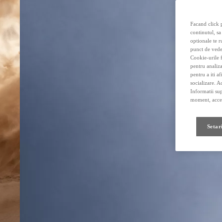
Facand click p
continutul, sa
optionale te r
punct de vede
Cookie-urile f
pentru analiza
pentru a iti a
socializare. A
Informatii sup
moment, acces
Setar