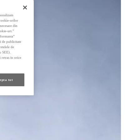
rsonalizam
 cookie-urilor
 necesare din
okie-uri.”
erformanta”
i de publicitate
retelele de
au SEE).
 retras in orice
epta tot