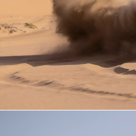
De la
298,36 € /luna
Toyota C-HR
HYBRID & PLUG-IN HYBRID