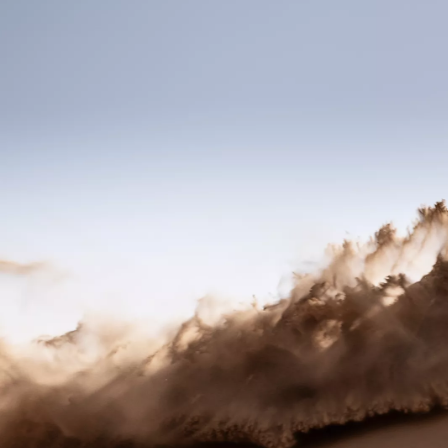
De la
264,30 € /luna
bZ4X Touring
ELECTRIC