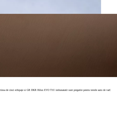
tinsa de cinci echipaje si GR DKR Hilux EVO T1U imbunatatit sunt pregatite pentru testele auto de varf.