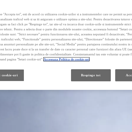
e "Accepta tot", esti de acord cu utilizarea cookie-urilor si a instrumentelor care ne permit sa pe
 analizam traficul web si sa iti asiguram o utilizare optima a site-ului. Pentru dezactivarea tuturor
ugam sa faci click pe "Respinge tot", iar site-ul va incarca doar cookie-urile si instrumentele strict
re tehnic. Pentru a selecta doar o parte din modulele noastre cookie, acceseaza butonul “Setari co
olosite sunt: “Strict necesare” pentru functionarea site-ului, aceastea neputand fi dezactivate; “P
 traficului web; “Functionale” pentru personalizarea site-ului; “Directionare” folosite de parteneri
fisa anunturi personalizate pe alte site-uri; “Social Media” pentru partajarea continutului nostru in 
cest lucru poate duce si la un transfer de date cu caracter personal catre furnizori din afara UE (s
limentare pot fi gasite in politica de confidentialitate. Consimtamantul tau este voluntar si poate fi
and pagina "Setari cookie-uri"
Acceseaza Politica de cookie-uri
i cookie-uri
Respinge tot
Acc