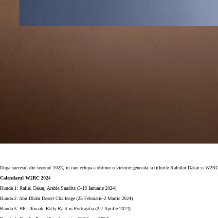
Dupa succesul din sezonul 2023, in care echipa a obtinut o victorie generala la titlurile Raliului Dakar si 
Calendarul W2RC 2024
Runda 1: Raliul Dakar, Arabia Saudita (5-19 Ianuarie 2024)
Runda 2: Abu Dhabi Desert Challenge (25 Februarie-2 Martie 2024)
Runda 3: BP Ultimate Rally-Raid in Portugalia (2-7 Aprilie 2024)