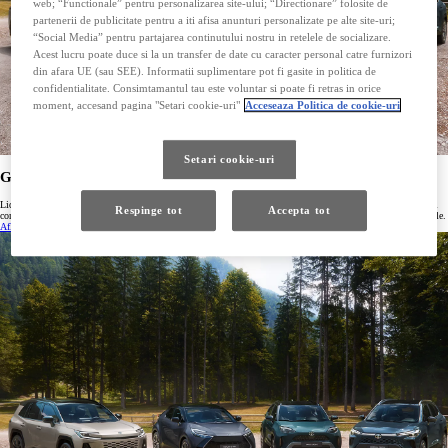
web; “Functionale” pentru personalizarea site-ului; “Directionare” folosite de
partenerii de publicitate pentru a iti afisa anunturi personalizate pe alte site-uri;
“Social Media” pentru partajarea continutului nostru in retelele de socializare.
Acest lucru poate duce si la un transfer de date cu caracter personal catre furnizori
din afara UE (sau SEE). Informatii suplimentare pot fi gasite in politica de
confidentialitate. Consimtamantul tau este voluntar si poate fi retras in orice
moment, accesand pagina "Setari cookie-uri"
Acceseaza Politica de cookie-uri
Setari cookie-uri
Gama noastra Toyota Hybrid
Lider mondial in sisteme hibride de propulsie, Toyota ofera o gama intreaga de versiuni hibride: de la masini
Respinge tot
Accepta tot
compacte de oras pentru calatoriile tale zilnice, pana la SUV-uri concepute pentru drumuri lungi si memorabile.
Afla mai multe