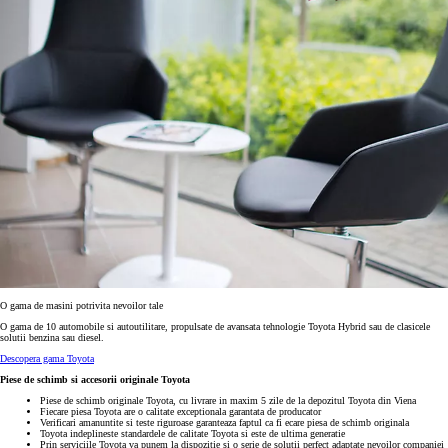
O gama de masini potrivita nevoilor tale
O gama de 10 automobile si autoutilitare, propulsate de avansata tehnologie Toyota Hybrid sau de clasicele
solutii benzina sau diesel.
Descopera gama Toyota
Piese de schimb si accesorii originale Toyota
Piese de schimb originale Toyota, cu livrare in maxim 5 zile de la depozitul Toyota din Viena
Fiecare piesa Toyota are o calitate exceptionala garantata de producator
Verificari amanuntite si teste riguroase garanteaza faptul ca fi ecare piesa de schimb originala
Toyota indeplineste standardele de calitate Toyota si este de ultima generatie
Prin serviciile Toyota va punem la dispozitie si o serie de solutii perfect adaptate nevoilor companiei