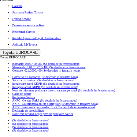
Garantie
Asistenta Rutiera Toyota
Hybrid Service
Programare service online
Rechemari Service
Retrofit Apple CarPlay & Android Auto
Aplicatia MyToyota
Toyota EUROCARE
Toyota EUROCARE
Romania: 0800.400.080
(Se deschide in fereastra noua)
Strainatate: +40.31.2255.100
(Se deschide in fereastra noua)
Generale: 021.2000.400
(Se deschide in fereastra noua)
Doresc sa fiu contactat
(Se deschide in fereastra noua)
Solicitari si sesizari
(Se deschide in fereastra noua)
Inregistrare acord GDPR
(Se deschide in fereastra noua)
Retragere acord GDPR
(Se deschide in fereastra noua)
Nota de informare prelucrare date cu caracter personal
(Se deschide in fereastra noua)
Cauta un dealer
Rechemare Service
ANPC: Ce este SAL?
(Se deschide in fereastra noua)
ANPC: Solutionarea online a litigiilor
(Se deschide in fereastra noua)
ANPC: Insolventa persoanelor fizice
(Se deschide in fereastra noua)
Declaratie de accesibilitate
Notificare privind Legea privind partajarea datelor
(Se deschide in fereastra noua)
(Se deschide in fereastra noua)
(Se deschide in fereastra noua)
(Se deschide in fereastra noua)