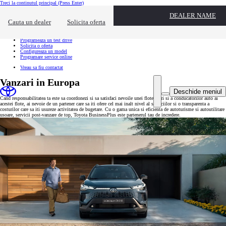
Treci la continutul principal
(Press Enter)
Actiuni rapide
DEALER NAME
Click pentru a inchide suprapunerea de contact
Cauta un dealer
Solicita oferta
Ai nevoie de informatii suplimentare?
Cauta un dealer
Programeaza un test drive
Solicita o oferta
Configureaza un model
Programare service online
Vreau sa fiu contactat
Vanzari in Europa
Deschide meniul
Cand responsabilitatea ta este sa coordonezi si sa satisfaci nevoile unei flote mari si a conducatorilor auto ai
acestei flote, ai nevoie de un partener care sa iti ofere cel mai inalt nivel al serviciilor si o transparenta a
costurilor care sa iti usureze activitatea de bugetare. Cu o gama unica si eficienta de autoturisme si autoutilitare
usoare, servicii post-vanzare de top, Toyota BusinessPlus este partenerul tau de incredere.