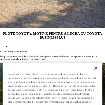
FLOTE TOYOTA, MOTIVE PENTRU A LUCRA CU TOYOTA
BUSINESSPLUS
Valoare adaugata afacerii tale
Echipa noastra responsabila la nivel national cu gestionarea conturilor mari este permanent interesata in
mentinerea unei relatii de afaceri pe termen lung.
Facand click pe "Accepta tot", esti de acord cu utilizarea cookie-urilor si a
instrumentelor care ne permit sa personalizam continutul, sa analizam traficul web
si sa iti asiguram o utilizare optima a site-ului. Pentru dezactivarea tuturor cookie-
urilor optionale te rugam sa faci click pe "Respinge tot", iar site-ul va incarca doar
cookie-urile si instrumentele strict necesare din punct de vedere tehnic. Pentru a
selecta doar o parte din modulele noastre cookie, acceseaza butonul “Setari
cookie-uri.” Cookie-urile folosite sunt: “Strict necesare” pentru functionarea site-
ului, aceastea neputand fi dezactivate; “Performanta” pentru analiza traficului