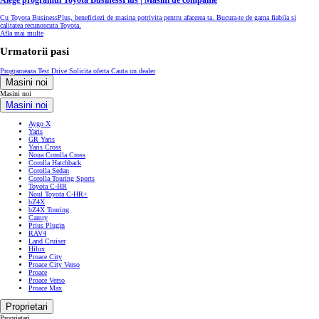
Alege programul Toyota BusinessPlus | Masini de companie
Cu Toyota BusinessPlus, beneficiezi de masina potrivita pentru afacerea ta. Bucura-te de gama fiabila si
calitatea recunoscuta Toyota.
Afla mai multe
Urmatorii pasi
Programeaza Test Drive
Solicita oferta
Cauta un dealer
Masini noi
Masini noi
Masini noi
Aygo X
Yaris
GR Yaris
Yaris Cross
Noua Corolla Cross
Corolla Hatchback
Corolla Sedan
Corolla Touring Sports
Toyota C-HR
Noul Toyota C-HR+
bZ4X
bZ4X Touring
Camry
Prius Plugin
RAV4
Land Cruiser
Hilux
Proace City
Proace City Verso
Proace
Proace Verso
Proace Max
Proprietari
Proprietari