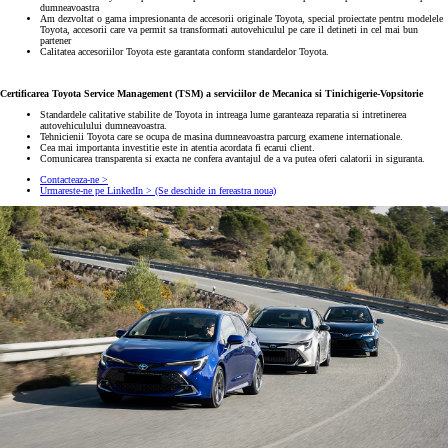
dumneavoastra
Am dezvoltat o gama impresionanta de accesorii originale Toyota, special proiectate pentru modelele
Toyota, accesorii care va permit sa transformati autovehiculul pe care il detineti in cel mai bun
partener
Calitatea accesoriilor Toyota este garantata conform standardelor Toyota.
Certificarea Toyota Service Management (TSM) a serviciilor de Mecanica si Tinichigerie-Vopsitorie
Standardele calitative stabilite de Toyota in intreaga lume garanteaza reparatia si intretinerea
autovehiculului dumneavoastra.
Tehnicienii Toyota care se ocupa de masina dumneavoastra parcurg examene internationale.
Cea mai importanta investitie este in atentia acordata fi ecarui client.
Comunicarea transparenta si exacta ne confera avantajul de a va putea oferi calatorii in siguranta.
Contacteaza-ne >
Urmareste-ne pe LinkedIn >
(Se deschide in fereastra noua)