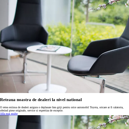
Reteaua noastra de dealeri la nivel national
O retea extinsa de dealeri asigura o deplasare fara griji pentru orice automobil Toyota, oricare ar fi calatoria,
oferind piese originale, service si expertiza de exceptie.
Afla mai multe