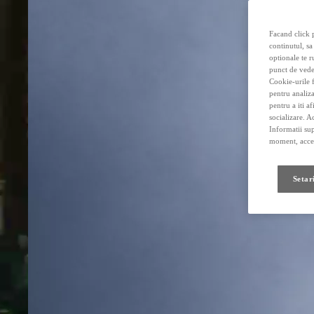
Facand click p
continutul, sa
optionale te r
punct de vede
Cookie-urile f
pentru analiza
pentru a iti a
socializare. A
Informatii sup
moment, acces
Setar