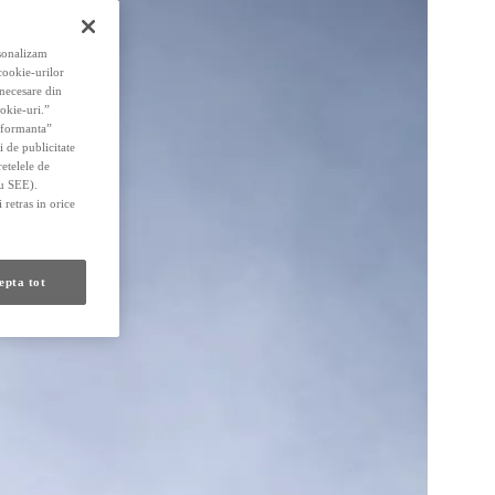
rsonalizam
 cookie-urilor
 necesare din
okie-uri.”
erformanta”
i de publicitate
retelele de
au SEE).
 retras in orice
epta tot