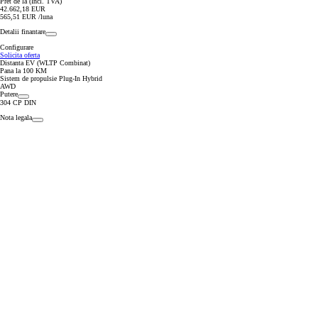
Pret de la (Incl. TVA)
42.662,18 EUR
565,51 EUR /luna
Detalii finantare
Configurare
Solicita oferta
Distanta EV (WLTP Combinat)
Pana la 100 KM
Sistem de propulsie Plug-In Hybrid
AWD
Putere
304 CP DIN
Nota legala