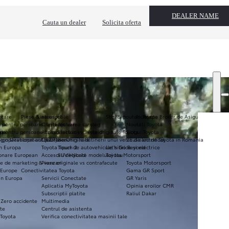
DEALER NAME
Cauta un dealer
Solicita oferta
ntare
Piese & accesorii
Link-uri utile
Stiri & noutati Toyota
Inchcape Broker de Asigurare
nal
i pentru persoane juridice
Oferte de vara
Ajuta-ma sa aleg
Noutati Toyota
ale
ope
i pentru persoane fizice
Accesoriul lunii - Jante originale Toyota
Electric vs. Hybrid
Blogul Toyota
sign Development (ED²)
g operational autoutilitare
Covorase Originale
Beneficiile detinerii unui vehicul electrificat
25 de ani de Toyota in Romania
in Europa
Toyota Touch 2
Tipuri de autovehicule hibride si electrice
Let's Go Beyond
ionare European
Accesorii dedicate modelului tau
SUV Hybrid
Toyota Motorsport
e de marketing & vanzari
Piese originale vs contrafacute
Toyota Motorsport
 Europe
Conectivitatea Toyota
Gama GR Sport
in Europa
Servicii Conectate
GR Yaris
Aplicatia MyToyota
Opinia eroilor CMR
Subscriptii platite
Raliul Dakar
 Zero accidente
Multimedia
ate
Centrul de asistenta
 Toyota
Verifica conectivitatea masinii tale
Window