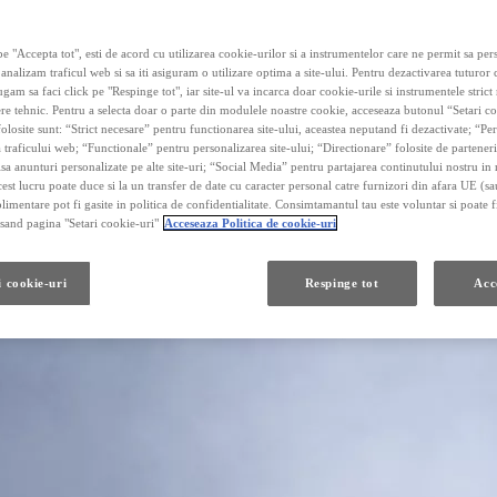
e "Accepta tot", esti de acord cu utilizarea cookie-urilor si a instrumentelor care ne permit sa pe
 analizam traficul web si sa iti asiguram o utilizare optima a site-ului. Pentru dezactivarea tuturor
ugam sa faci click pe "Respinge tot", iar site-ul va incarca doar cookie-urile si instrumentele strict
re tehnic. Pentru a selecta doar o parte din modulele noastre cookie, acceseaza butonul “Setari co
olosite sunt: “Strict necesare” pentru functionarea site-ului, aceastea neputand fi dezactivate; “P
 traficului web; “Functionale” pentru personalizarea site-ului; “Directionare” folosite de parteneri
fisa anunturi personalizate pe alte site-uri; “Social Media” pentru partajarea continutului nostru in 
cest lucru poate duce si la un transfer de date cu caracter personal catre furnizori din afara UE (s
limentare pot fi gasite in politica de confidentialitate. Consimtamantul tau este voluntar si poate fi
and pagina "Setari cookie-uri"
Acceseaza Politica de cookie-uri
i cookie-uri
Respinge tot
Acc