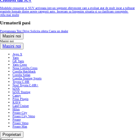
Crossover sau SUV
Modelele crossover si SUV activeaza intr-un segment efervescent care a evoluat atat de mult incat a tulburat
granitele formale dintre aceste categorii auto. Incercam sa limpezim situatia si sa clarificam conceptele.
Afla mai multe
Urmatorii pasi
Programeaza Test Drive
Solicita oferta
Cauta un dealer
Masini noi
Masini noi
Masini noi
Aygo X
Yaris
GR Yaris
Yaris Cross
Noua Corolla Cross
Corolla Hatchback
Corolla Sedan
Corolla Touring Sports
Toyota C-HR
Noul Toyota C-HR+
bZ4X
bZ4X Touring
Camry
Prius Plugin
RAV4
Land Cruiser
Hilux
Proace City
Proace City Verso
Proace
Proace Verso
Proace Max
Proprietari
Proprietari