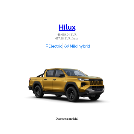
Hilux
49.639,04 EUR
657,98 EUR /luna
Read Disclaimer
Electric
Mild hybrid
Hilux
Descopera modelul
: