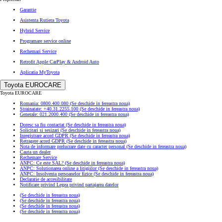
Garantie
Asistenta Rutiera Toyota
Hybrid Service
Programare service online
Rechemari Service
Retrofit Apple CarPlay & Android Auto
Aplicatia MyToyota
Toyota EUROCARE
Toyota EUROCARE
Romania: 0800.400.080
(Se deschide in fereastra noua)
Strainatate: +40.31.2255.100
(Se deschide in fereastra noua)
Generale: 021.2000.400
(Se deschide in fereastra noua)
Doresc sa fiu contactat
(Se deschide in fereastra noua)
Solicitari si sesizari
(Se deschide in fereastra noua)
Inregistrare acord GDPR
(Se deschide in fereastra noua)
Retragere acord GDPR
(Se deschide in fereastra noua)
Nota de informare prelucrare date cu caracter personal
(Se deschide in fereastra noua)
Cauta un dealer
Rechemare Service
ANPC: Ce este SAL?
(Se deschide in fereastra noua)
ANPC: Solutionarea online a litigiilor
(Se deschide in fereastra noua)
ANPC: Insolventa persoanelor fizice
(Se deschide in fereastra noua)
Declaratie de accesibilitate
Notificare privind Legea privind partajarea datelor
(Se deschide in fereastra noua)
(Se deschide in fereastra noua)
(Se deschide in fereastra noua)
(Se deschide in fereastra noua)