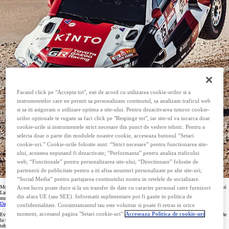
Facand click pe "Accepta tot", esti de acord cu utilizarea cookie-urilor si a
instrumentelor care ne permit sa personalizam continutul, sa analizam traficul web
si sa iti asiguram o utilizare optima a site-ului. Pentru dezactivarea tuturor cookie-
urilor optionale te rugam sa faci click pe "Respinge tot", iar site-ul va incarca doar
cookie-urile si instrumentele strict necesare din punct de vedere tehnic. Pentru a
selecta doar o parte din modulele noastre cookie, acceseaza butonul “Setari
cookie-uri.” Cookie-urile folosite sunt: “Strict necesare” pentru functionarea site-
ului, aceastea neputand fi dezactivate; “Performanta” pentru analiza traficului
web; “Functionale” pentru personalizarea site-ului; “Directionare” folosite de
partenerii de publicitate pentru a iti afisa anunturi personalizate pe alte site-uri;
“Social Media” pentru partajarea continutului nostru in retelele de socializare.
Momente de referinta unice jaloneaza constant traseul parcurs de cele doua modele de teren, de la stramosul lui
Acest lucru poate duce si la un transfer de date cu caracter personal catre furnizori
Land Cruiser din 1951, seria BJ, devenit primul vehicul care a urcat muntele Fuji la altitudinea de 2.500 de
din afara UE (sau SEE). Informatii suplimentare pot fi gasite in politica de
metri, pana la victoria competitionala a lui Hilux, cu
senzationalul GR DKR Hilux T1+ castigator al raliului
Dakar 2022
.
confidentialitate. Consimtamantul tau este voluntar si poate fi retras in orice
moment, accesand pagina "Setari cookie-uri"
Acceseaza Politica de cookie-uri
Evolutia a adus cu sine cristalizarea tuturor reperelor care confera individualitate unor masini 4x4 de succes, de
la trasaturile inconfundabile ale designului exterior pana la exprimarea stilistica a interiorului si pachetul
tehnologic care pune totul in miscare. Rezultatul final reflecta in egala masura mostenirea inaintasilor si