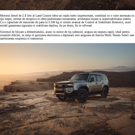
Motorul diesel de 2.8 litri al Land Cruiser ofera un cuplu turbo impresionant, combinat cu o cutie automata cu
opt trepte, extrem de receptiva ce ofera performanta instantanee, accelerarea liniara si manevrabilitatea stabila.
Cu o capacitate de remorcare de pana la 3.500 kg si sistem avansat de Control al Stabilitatii Remorcii, acest
model garanteaza siguranta si stabilitate deplina, fie pe drum, fie in off-road.
Sistemul de blocare a diferentialului, acum cu motor de tip solenoid, asigura un raspuns rapid, ideal pentru
situatiile dificile, in timp ce gestiunea electronica a deplasarii este asigurata de functia Multi Terrain Select care
optimizeaza suspensia si transmisia.