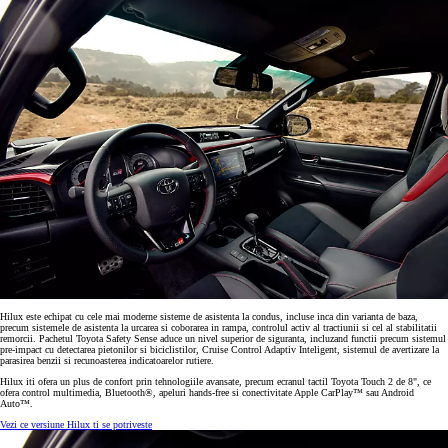
Hilux este echipat cu cele mai moderne sisteme de asistenta la condus, incluse inca din varianta de baza,
precum sistemele de asistenta la urcarea si coborarea in rampa, controlul activ al tractiunii si cel al stabilitatii
remorcii. Pachetul Toyota Safety Sense aduce un nivel superior de siguranta, incluzand functii precum sistemul
pre-impact cu detectarea pietonilor si biciclistilor, Cruise Control Adaptiv Inteligent, sistemul de avertizare la
parasirea benzii si recunoasterea indicatoarelor rutiere.
Hilux iti ofera un plus de confort prin tehnologiile avansate, precum ecranul tactil Toyota Touch 2 de 8", ce
ofera control multimedia, Bluetooth®, apeluri hands-free si conectivitate Apple CarPlay™ sau Android
Auto™.
Vezi ce versiune Hilux ti se potriveste