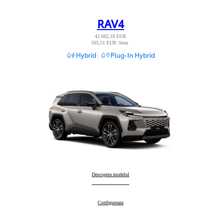
RAV4
42.662,18 EUR
565,51 EUR /luna
Read Disclaimer
Hybrid
Plug-In Hybrid
RAV4
Descopera modelul
:
RAV4
Configureaza
: