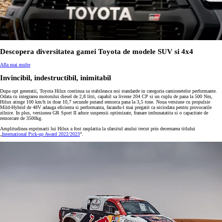
Descopera diversitatea gamei Toyota de modele SUV si 4x4
Afla mai multe
Invincibil, indestructibil, inimitabil
Dupa opt generatii, Toyota Hilux continua sa stabileasca noi standarde in categoria camionetelor performante.
Odata cu integrarea motorului diesel de 2,8 litri, capabil sa livreze 204 CP si un cuplu de pana la 500 Nm,
Hilux atinge 100 km/h in doar 10,7 secunde putand remorca pana la 3,5 tone. Noua versiune cu propulsie
Mild-Hybrid de 48V adauga eficienta si performanta, facandu-l mai pregatit ca niciodata pentru provocarile
zilnice. In plus, versiunea GR Sport II aduce suspensii optimizate, franare imbunatatita si o capacitate de
remorcare de 3500kg.
Amplitudinea exprimarii lui Hilux a fost rasplatita la sfarsitul anului trecut prin decernarea titlului
„
International Pick-up Award 2022/2023
”.