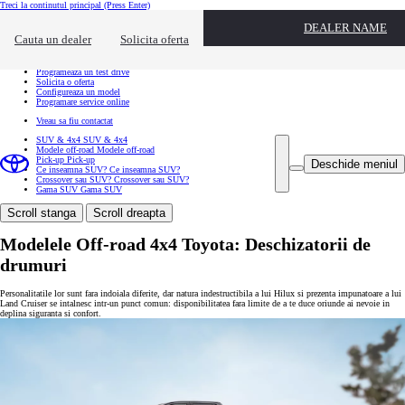
Treci la continutul principal
(Press Enter)
Actiuni rapide
DEALER NAME
Click pentru a inchide suprapunerea de contact
Cauta un dealer
Solicita oferta
Ai nevoie de informatii suplimentare?
Cauta un dealer
Programeaza un test drive
Solicita o oferta
Configureaza un model
Programare service online
Vreau sa fiu contactat
SUV & 4x4
SUV & 4x4
Modele off-road
Modele off-road
Pick-up
Pick-up
Deschide meniul
Ce inseamna SUV?
Ce inseamna SUV?
Crossover sau SUV?
Crossover sau SUV?
Gama SUV
Gama SUV
Scroll stanga
Scroll dreapta
Modelele Off-road 4x4 Toyota: Deschizatorii de
drumuri
Personalitatile lor sunt fara indoiala diferite, dar natura indestructibila a lui Hilux si prezenta impunatoare a lui
Land Cruiser se intalnesc intr-un punct comun: disponibilitatea fara limite de a te duce oriunde ai nevoie in
deplina siguranta si confort.