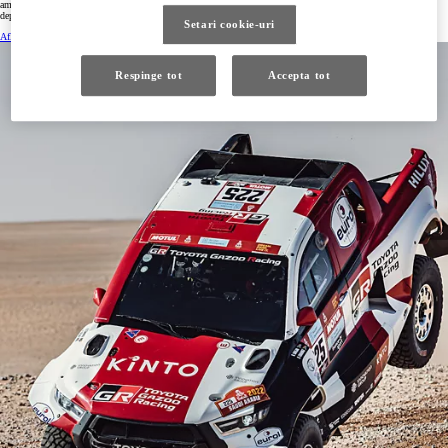
ambitia Toyota de a pastra pentru Hilux si Land Cruiser rolul recunoscut al unor parteneri de drum care
depasesc de fiecare data granitele cotidianului.
Setari cookie-uri
Afla mai multe
Respinge tot
Accepta tot