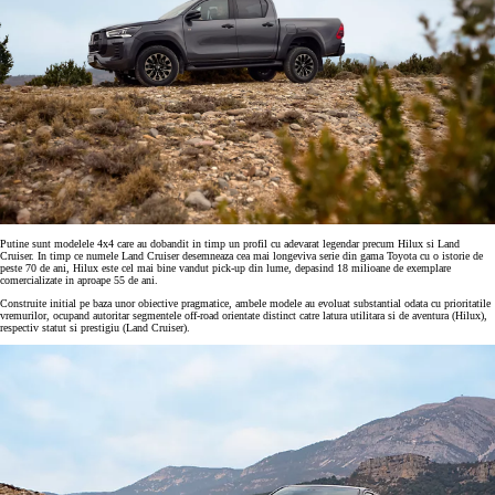
Putine sunt modelele 4x4 care au dobandit in timp un profil cu adevarat legendar precum Hilux si Land
Cruiser. In timp ce numele Land Cruiser desemneaza cea mai longeviva serie din gama Toyota cu o istorie de
peste 70 de ani, Hilux este cel mai bine vandut pick-up din lume, depasind 18 milioane de exemplare
comercializate in aproape 55 de ani.
Construite initial pe baza unor obiective pragmatice, ambele modele au evoluat substantial odata cu prioritatile
vremurilor, ocupand autoritar segmentele off-road orientate distinct catre latura utilitara si de aventura (Hilux),
respectiv statut si prestigiu (Land Cruiser).