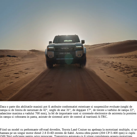
Daca o parte din abilitatile masinii pot fi atribuite conformatiei exterioare si suspensiilor evoluate (unghi de
rampa si de limita de rasturnare de 42°, unghi de atac 31°, de degajare 17°, de trecere a varfului de rampa 22°,
adancime maxima a vadului 700 mm), la fel de importante sunt si sistemele electronice de asistenta la pornirea
in rampa si coborarea in panta, asistate de sistemul activ de control al tractiunii A-TRC.
Fiind un model cu performante off-road dovedite, Toyota Land Cruiser nu apeleaza la motorizari multiple, ci se
bazeaza pe un singur motor diesel 2.8 D-4D extrem de fiabil. Acesta ofera putere (204 CP/3.400 rpm) si cuplu
(500 Nm) suficiente pentru orice provocare. Transmisia automata cu 6 viteze completeaza aceasta motorizare,