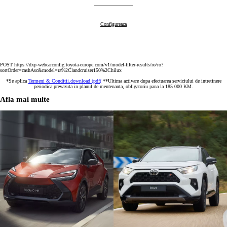
Land Cruiser 250
Configureaza
:
POST https://dxp-webcarconfig.toyota-europe.com/v1/model-filter-results/ro/ro?
sortOrder=cashAsc&model=ra%2Clandcruiser150%2Chilux
*Se aplica
Termeni & Conditii.
download (pdf(
**Ultima activare dupa efectuarea serviciului de intretinere
periodica prevazuta in planul de mentenanta, obligatoriu pana la 185 000 KM.
Afla mai multe