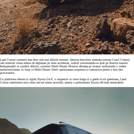
Land Cruiser cucereste fara efort cele mai dificile terenuri, datorita functiilor avansate precum Crawl Control,
care mentine viteza redusa de deplasare pe teren accidentat, soferul concentrandu-se doar pe directia masinii.
Indispensabil in conditii dificile, sistemul Multi-Terrain Monitor afiseaza pe ecranul multimedia o vedere
neobstructionata, in timp ce Multi-Terrain Select optimizeaza suspensia si transmisia pentru a face fata
provocarilor.
Cu platforma robusta si rigida Toyota GA-F, o suspensie cu cursa lunga si o garda la sol generoasa, Land
Cruiser transforma orice teren intr-un traseu accesibil, pentru o performanta Toyota off-road remarcabila.