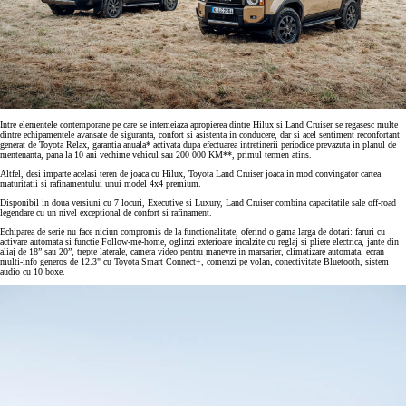
Intre elementele contemporane pe care se intemeiaza apropierea dintre Hilux si Land Cruiser se regasesc multe
dintre echipamentele avansate de siguranta, confort si asistenta in conducere, dar si acel sentiment reconfortant
generat de Toyota Relax, garantia anuala* activata dupa efectuarea intretinerii periodice prevazuta in planul de
mentenanta, pana la 10 ani vechime vehicul sau 200 000 KM**, primul termen atins.
Altfel, desi imparte acelasi teren de joaca cu Hilux, Toyota Land Cruiser joaca in mod convingator cartea
maturitatii si rafinamentului unui model 4x4 premium.
Disponibil in doua versiuni cu 7 locuri, Executive si Luxury, Land Cruiser combina capacitatile sale off-road
legendare cu un nivel exceptional de confort si rafinament.
Echiparea de serie nu face niciun compromis de la functionalitate, oferind o gama larga de dotari: faruri cu
activare automata si functie Follow-me-home, oglinzi exterioare incalzite cu reglaj si pliere electrica, jante din
aliaj de 18” sau 20”, trepte laterale, camera video pentru manevre in marsarier, climatizare automata, ecran
multi-info generos de 12.3" cu Toyota Smart Connect+, comenzi pe volan, conectivitate Bluetooth, sistem
audio cu 10 boxe.