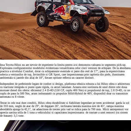
Insa Toyota Hilux nu are nevoie de experiente la limita pentru a-si demonstra valoarea in segmentu pick-up.
Explorarea configuratorului modelului evidentiaza versatilitatea celor cinci versiuni de echipare. De la abordarea
practica a nivelului Comfort, dotat cu echipamente esentiale si jante din otel de 17”, pana la expresivitatea
selecta a versiunilor de top, Invincible si GR Sport, care impresioneaza prin tapiteria din piele, iluminarea
ambientala si jantele din aliaj de 18”, fiecare optiune reflecta un caracter distinct.
Independent de preferintele legate de confort si design, platforma tehnica robusta a lui Hilux ofera o arhitectura
cu tractiune integrala si punte spate rigida, cu arcuri lamelare. Aceasta este sustinuta de unul dintre cele doua
motoare diesel din oferta: eficientul 2.4 D-4D (150 CP, cuplu 400 Nm) si propulsorul de top, 2.8 D-4D, cu un
cuplu de pana la 500 Nm, acum imbunatatit cu propulsie Mild-Hybrid de 48V, disponibil doar cu transmisie
automata cu 8 viteze.
Testat in cele mai dure conditii, Hilux ofera durabilitate si fiabilitate legendare pe teren accidentat: garda la sol
de 310 mm, unghi de atac de 29°, de degajare 26°, inclinarea laterala maxima este de 45°, rampa maxima
abordabila ajunge la 42,1°, iar adancimea de trecere prin vad se ridica pana la 700 mm. Micii antreprenori vor
aprecia sarcina utila de 1 tona a vehiculului si capacitatea impresionanta de tractare a unei remorci (cu sistem
de franare): 3,5 tone.