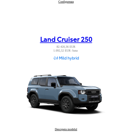
Hilux
Configureaza
:
Land Cruiser 250
82.420,36 EUR
1.092,52 EUR /luna
Read Disclaimer
Mild hybrid
Land Cruiser 250
Descopera modelul
: