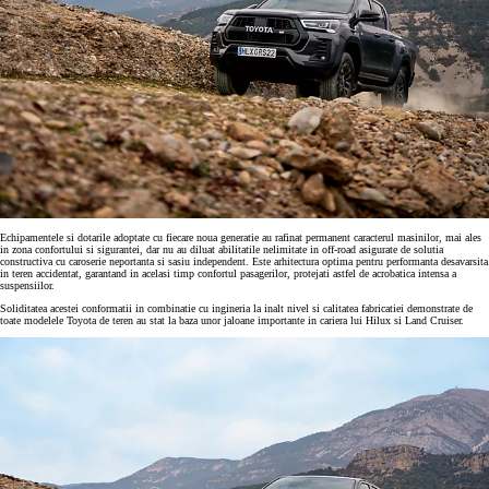
Echipamentele si dotarile adoptate cu fiecare noua generatie au rafinat permanent caracterul masinilor, mai ales
in zona confortului si sigurantei, dar nu au diluat abilitatile nelimitate in off-road asigurate de solutia
constructiva cu caroserie neportanta si sasiu independent. Este arhitectura optima pentru performanta desavarsita
in teren accidentat, garantand in acelasi timp confortul pasagerilor, protejati astfel de acrobatica intensa a
suspensiilor.
Soliditatea acestei conformatii in combinatie cu ingineria la inalt nivel si calitatea fabricatiei demonstrate de
toate modelele Toyota de teren au stat la baza unor jaloane importante in cariera lui Hilux si Land Cruiser.