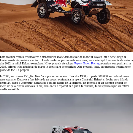
Este cea mai recenta recunoastere a standardelor inalte demonstrate de modelul Toyota intr-o serie lunga si
foarte variata de prestatii meritorii. Unele confirma performante anterioare, cum este faptul ca inainte de victoria
din 2022 in raliul Dakar, exemplarul Hilux pregatit de echipa
Toyota Gazoo Racing
a castigat competitia si in
2019, primul titlu adjudecat de marca in acest raliu de prestigiu. Alte prestatii, insa, au presupus trecerea unor
probe de foc. La propriu.
In 2003, emisiunea TV „Top Gear” a supus o camioneta Hilux din 1998, cu peste 300.000 km la bord, unor
teste extreme. Dupa ce a fost izbita de un copac, scufundata in apele Canalului Bristol si lovita cu o bila de
demolari, dupa o „contuzie” cauzata de o rulota cazuta de la inaltime, un incendiu si un plonjon de zeci de
metri de pe o cladire aruncata in aer, camioneta a repornit si a putut fi condusa, fiind reparata rapid cu cateva
unelte accesibile.