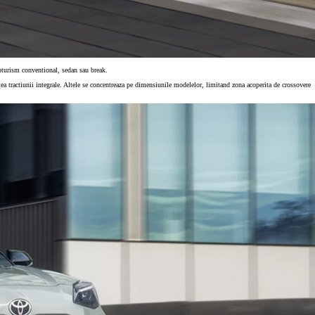
utoturism conventional, sedan sau break.
atea tractiunii integrale. Altele se concentreaza pe dimensiunile modelelor, limitand zona acoperita de crossovere