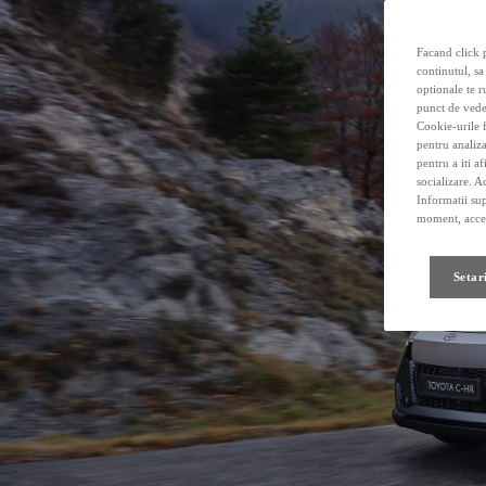
Facand click p
continutul, sa
optionale te r
punct de vede
Cookie-urile f
pentru analiza
pentru a iti a
socializare. A
Informatii sup
moment, acces
Setar