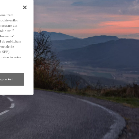
rsonalizam
 cookie-urilor
 necesare din
okie-uri.”
erformanta”
i de publicitate
retelele de
au SEE).
 retras in orice
epta tot