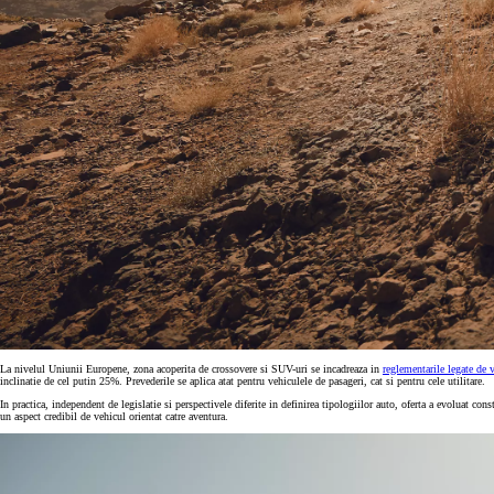
La nivelul Uniunii Europene, zona acoperita de crossovere si SUV-uri se incadreaza in
reglementarile legate de 
inclinatie de cel putin 25%. Prevederile se aplica atat pentru vehiculele de pasageri, cat si pentru cele utilitare.
In practica, independent de legislatie si perspectivele diferite in definirea tipologiilor auto, oferta a evoluat co
un aspect credibil de vehicul orientat catre aventura.