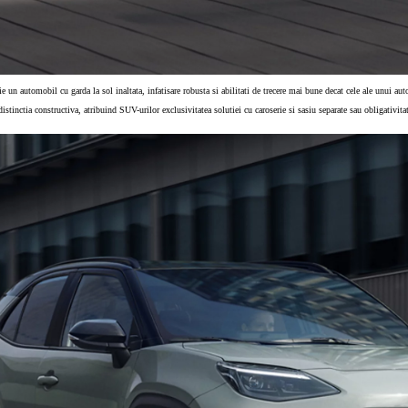
ie un automobil cu garda la sol inaltata, infatisare robusta si abilitati de trecere mai bune decat cele ale unui a
istinctia constructiva, atribuind SUV-urilor exclusivitatea solutiei cu caroserie si sasiu separate sau obligativit