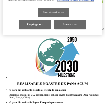
Setari cookie-uri
Respinge tot
Accepta tot
Tinta globala pe termen mediu 2030
Pana in 2030, obiectivul nostru este de a reduce emisiile de CO2 generate de fabricile la nivel global
cu 35% comparativ cu nivelurile din 2013.
REALIZARILE NOASTRE DE PANA ACUM
O parte din realizarile globale ale Toyota de pana acum
Reprezinta emisiile de CO2 ale fabricilor si sediilor Toyota din intreaga lume (Asia, America de
Nord, Europa, China)
O parte din realizarile Toyota Europe de pana acum