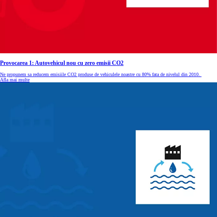
Provocarea 1: Autovehicul nou cu zero emisii CO2
Ne propunem sa reducem emisiile CO2 produse de vehiculele noastre cu 80% fata de nivelul din 2010.
Afla mai multe