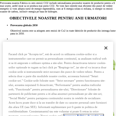
Provocarea noastra Fabrica cu zero emisii CO2 include rationalizarea proceselor noastre de productie pentru a fi
mai scurte, astfel incat sa se produca mai putin CO2. Ne vom face centrele mai eficiente din punct de vedere
energetic si vom adopta surse de energie regenerabila, cum ar fi energia solara si eoliana, si energie cu emisii
scazute de carbon, inclusiv energia pe baza de hidrogen.
OBIECTIVELE NOASTRE PENTRU ANII URMATORI
Provocarea globala 2050
Obiectivul nostru este sa atingem zero emisii de Co2 in toate fabricile de productie din intreaga lume
pana in 2050.
Facand click pe "Accepta tot", esti de acord cu utilizarea cookie-urilor si a
instrumentelor care ne permit sa personalizam continutul, sa analizam traficul web
si sa iti asiguram o utilizare optima a site-ului. Pentru dezactivarea tuturor cookie-
urilor optionale te rugam sa faci click pe "Respinge tot", iar site-ul va incarca doar
cookie-urile si instrumentele strict necesare din punct de vedere tehnic. Pentru a
selecta doar o parte din modulele noastre cookie, acceseaza butonul “Setari
cookie-uri.” Cookie-urile folosite sunt: “Strict necesare” pentru functionarea site-
ului, aceastea neputand fi dezactivate; “Performanta” pentru analiza traficului
web; “Functionale” pentru personalizarea site-ului; “Directionare” folosite de
partenerii de publicitate pentru a iti afisa anunturi personalizate pe alte site-uri;
“Social Media” pentru partajarea continutului nostru in retelele de socializare.
Acest lucru poate duce si la un transfer de date cu caracter personal catre furnizori
din afara UE (sau SEE). Informatii suplimentare pot fi gasite in politica de
confidentialitate. Consimtamantul tau este voluntar si poate fi retras in orice
moment, accesand pagina "Setari cookie-uri"
Acceseaza Politica de cookie-uri