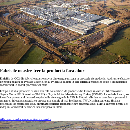
Fabricile noastre trec la productia fara abur
Emisiile de CO2 din fabricile noastre provin din energia utilizata in procesele de productie. Auditurile efectuate
de echipa noastra de evaluare a fabricilor au evidentiat modul in care eficienta energetica poate fi imbunatatita
considerabil in cadrul proceselor cu abur.
Echipa a studiat procesele cu abur din cele doua fabrici de productie din Europa in care se utilizeaza abur -
Toyota Motor UK Burnaston (TMUK) si Toyota Motor Manufacturing Turkey (TMMT). La ambele locatii, s-a
identificat potentialul de a reduce pierderile de energie de la 33% la 8% prin eliminarea completa a procesului
cu abur si inlocuirea acestuia cu procese mai simple si mai inteligente. TMUK a finalizat etapa finala a
proiectului de fabrica fara abur, eliminand boilerele redundante care genereaza abur. TMMT lucreaza pentru a-si
indeplini obiectivul de fabrica fara abur pana in 2020.
Afla cum isi reduc emisiile fabricile noastre