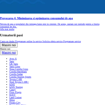
Provocarea 4: Minimizarea si optimizarea consumului de apa
Nevoia de apa a populatiei din intreaga lume este in crestere. De aceea, cautam noi metode pentru a limita
consumul de apa.
Afla mai multe
Urmatorii pasi
Cauta un dealer
Programare online la service
Solicita oferta service
Programare service
Masini noi
Masini noi
Masini noi
Aygo X
Yaris
GR Yaris
Yaris Cross
Noua Corolla Cross
Corolla Hatchback
Corolla Sedan
Corolla Touring Sports
Toyota C-HR
Noul Toyota C-HR+
bZ4X
bZ4X Touring
Camry
Prius Plugin
RAV4
Land Cruiser
Hilux
Proace City