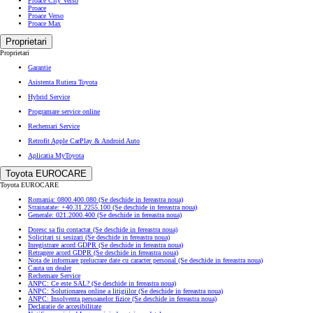
Proace City Verso
Proace
Proace Verso
Proace Max
Proprietari
Proprietari
Garantie
Asistenta Rutiera Toyota
Hybrid Service
Programare service online
Rechemari Service
Retrofit Apple CarPlay & Android Auto
Aplicatia MyToyota
Toyota EUROCARE
Toyota EUROCARE
Romania: 0800.400.080
(Se deschide in fereastra noua)
Strainatate: +40.31.2255.100
(Se deschide in fereastra noua)
Generale: 021.2000.400
(Se deschide in fereastra noua)
Doresc sa fiu contactat
(Se deschide in fereastra noua)
Solicitari si sesizari
(Se deschide in fereastra noua)
Inregistrare acord GDPR
(Se deschide in fereastra noua)
Retragere acord GDPR
(Se deschide in fereastra noua)
Nota de informare prelucrare date cu caracter personal
(Se deschide in fereastra noua)
Cauta un dealer
Rechemare Service
ANPC: Ce este SAL?
(Se deschide in fereastra noua)
ANPC: Solutionarea online a litigiilor
(Se deschide in fereastra noua)
ANPC: Insolventa persoanelor fizice
(Se deschide in fereastra noua)
Declaratie de accesibilitate