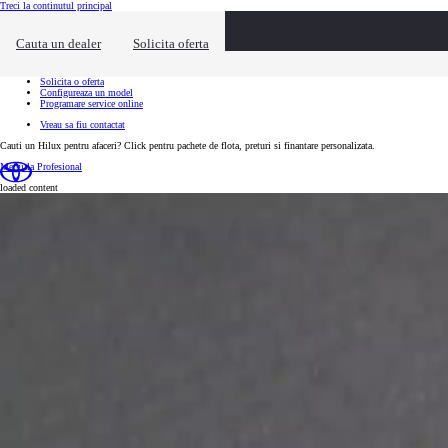
(Press Enter)
Treci la continutul principal
Actiuni rapide
Ai nevoie de informatii suplimentare?
Cauta un dealer
Solicita oferta
Click pentru a inchide suprapunerea de contact
Cauta un dealer
Programeaza un test drive
Solicita o oferta
Configureaza un model
Programare service online
Vreau sa fiu contactat
Cauti un Hilux pentru afaceri? Click pentru pachete de flota, preturi si finantare personalizata.
Mergi la Profesional
loaded content