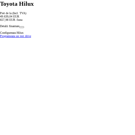
Toyota Hilux
Pret de la (Incl. TVA)
49.639,04 EUR
657,98 EUR /luna
Detalii finantare
Configureaza Hilux
Programeaza un test drive