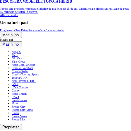
DESCOPERA MODELELE TOYOTA HIBRID
Toyota este pionierul tehnologiei hibride de mai bine de 25 de ani. Masinile sale hibrid sunt utilizate de peste
15 milioane de soferi in prezent.
Afla mai multe
Urmatorii pasi
Programeaza Test Drive
Solicita oferta
Cauta un dealer
Masini noi
Masini noi
Masini noi
Aygo X
Yaris
GR Yaris
Yaris Cross
Noua Corolla Cross
Corolla Hatchback
Corolla Sedan
Corolla Touring Sports
Toyota C-HR
Noul Toyota C-HR+
bZ4X
bZ4X Touring
Camry
Prius Plugin
RAV4
Land Cruiser
Hilux
Proace City
Proace City Verso
Proace
Proace Verso
Proace Max
Proprietari