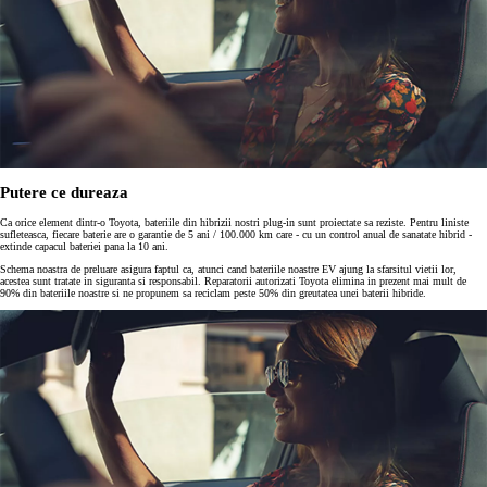
Putere ce dureaza
Ca orice element dintr-o Toyota, bateriile din hibrizii nostri plug-in sunt proiectate sa reziste. Pentru liniste
sufleteasca, fiecare baterie are o garantie de 5 ani / 100.000 km care - cu un control anual de sanatate hibrid -
extinde capacul bateriei pana la 10 ani.
Schema noastra de preluare asigura faptul ca, atunci cand bateriile noastre EV ajung la sfarsitul vietii lor,
acestea sunt tratate in siguranta si responsabil. Reparatorii autorizati Toyota elimina in prezent mai mult de
90% din bateriile noastre si ne propunem sa reciclam peste 50% din greutatea unei baterii hibride.