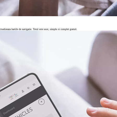
ctualizeaza hartile de navigatie. Totul este usor, simplu si complet gratuit.