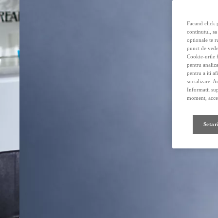
Facand click p
continutul, sa
optionale te r
punct de vede
Cookie-urile f
pentru analiza
pentru a iti a
socializare. A
Informatii sup
moment, acces
Setar