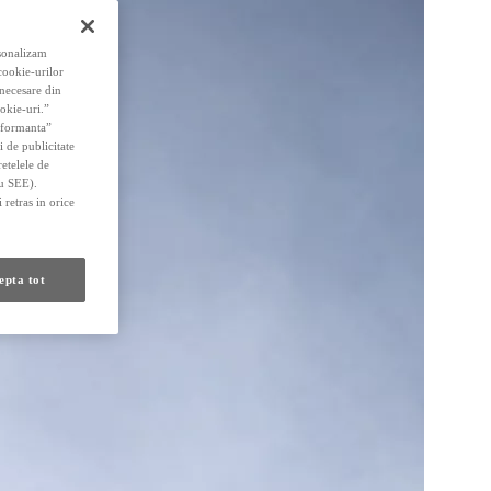
rsonalizam
 cookie-urilor
 necesare din
okie-uri.”
erformanta”
i de publicitate
retelele de
au SEE).
 retras in orice
epta tot