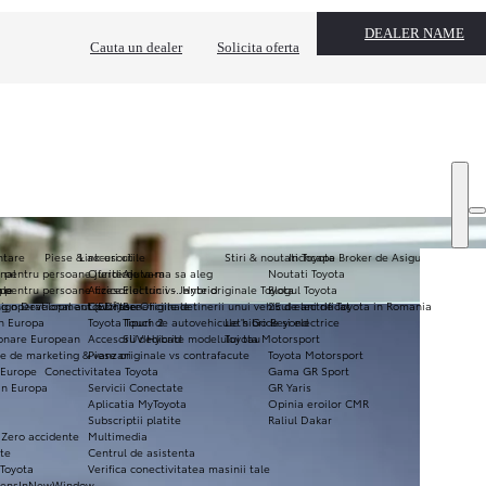
DEALER NAME
Cauta un dealer
Solicita oferta
ntare
Piese & accesorii
Link-uri utile
Stiri & noutati Toyota
Inchcape Broker de Asigurare
nal
i pentru persoane juridice
Oferte de vara
Ajuta-ma sa aleg
Noutati Toyota
ale
ope
i pentru persoane fizice
Accesoriul lunii - Jante originale Toyota
Electric vs. Hybrid
Blogul Toyota
sign Development (ED²)
g operational autoutilitare
Covorase Originale
Beneficiile detinerii unui vehicul electrificat
25 de ani de Toyota in Romania
in Europa
Toyota Touch 2
Tipuri de autovehicule hibride si electrice
Let's Go Beyond
ionare European
Accesorii dedicate modelului tau
SUV Hybrid
Toyota Motorsport
e de marketing & vanzari
Piese originale vs contrafacute
Toyota Motorsport
 Europe
Conectivitatea Toyota
Gama GR Sport
in Europa
Servicii Conectate
GR Yaris
Aplicatia MyToyota
Opinia eroilor CMR
Subscriptii platite
Raliul Dakar
 Zero accidente
Multimedia
ate
Centrul de asistenta
 Toyota
Verifica conectivitatea masinii tale
pensInNewWindow