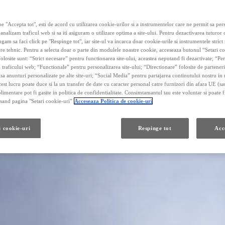
e "Accepta tot", esti de acord cu utilizarea cookie-urilor si a instrumentelor care ne permit sa pe
 analizam traficul web si sa iti asiguram o utilizare optima a site-ului. Pentru dezactivarea tuturor
ugam sa faci click pe "Respinge tot", iar site-ul va incarca doar cookie-urile si instrumentele strict
re tehnic. Pentru a selecta doar o parte din modulele noastre cookie, acceseaza butonul “Setari co
olosite sunt: “Strict necesare” pentru functionarea site-ului, aceastea neputand fi dezactivate; “P
 traficului web; “Functionale” pentru personalizarea site-ului; “Directionare” folosite de parteneri
fisa anunturi personalizate pe alte site-uri; “Social Media” pentru partajarea continutului nostru in 
cest lucru poate duce si la un transfer de date cu caracter personal catre furnizori din afara UE (s
limentare pot fi gasite in politica de confidentialitate. Consimtamantul tau este voluntar si poate fi
and pagina "Setari cookie-uri"
Acceseaza Politica de cookie-uri
i cookie-uri
Respinge tot
Acc