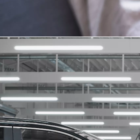
De la
298,36 € /luna
Toyota C-HR
HYBRID & PLUG-IN HYBRID