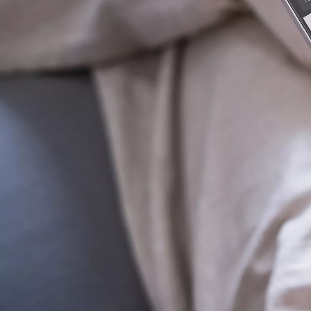
De la
625,39 € /luna
Corolla Sedan
BENZINA & HYBRID