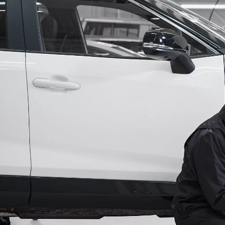
De la
264,30 € /luna
bZ4X Touring
ELECTRIC