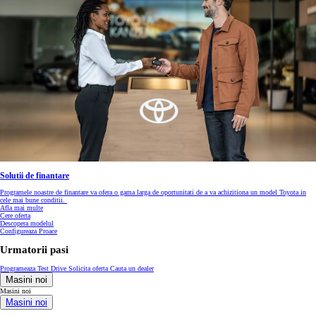
Solutii de finantare
Programele noastre de finantare va ofera o gama larga de oportunitati de a va achizitiona un model Toyota in
cele mai bune conditii.
Afla mai multe
Cere oferta
Descopera modelul
Configureaza Proace
Urmatorii pasi
Programeaza Test Drive
Solicita oferta
Cauta un dealer
Masini noi
Masini noi
Masini noi