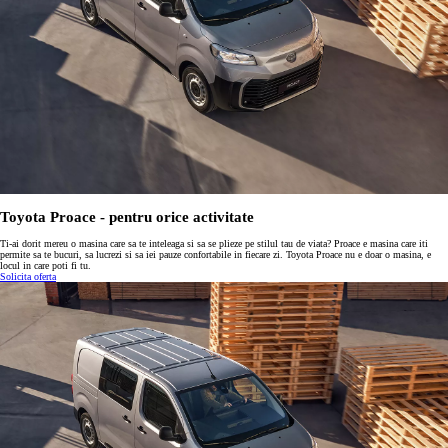
Toyota Proace - pentru orice activitate
Ti-ai dorit mereu o masina care sa te inteleaga si sa se plieze pe stilul tau de viata? Proace e masina care iti
permite sa te bucuri, sa lucrezi si sa iei pauze confortabile in fiecare zi. Toyota Proace nu e doar o masina, e
locul in care poti fi tu.
Solicita oferta