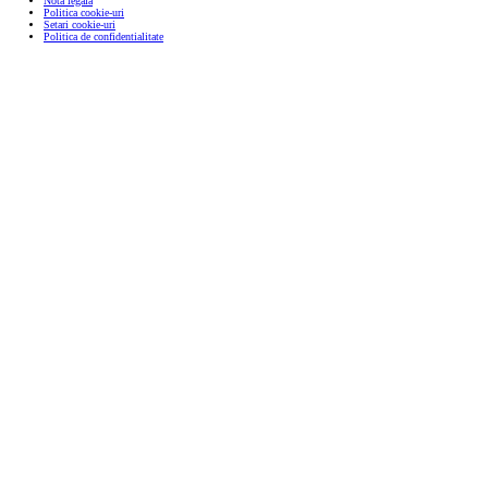
Nota legala
Politica cookie-uri
Setari cookie-uri
Politica de confidentialitate