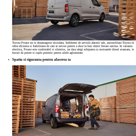
Toyota Proace nu te dezamageste niciodata. Indiferent de nevoile afacerii tale, autoutilitara Toyota iti
ofera eficienta si fiabilitatea de care ai nevoie pentru a duce la bun sfarsit fiecare sarcina. In varianta
electrica, Proace este confortabil si silentios, iar daca alegi echiparea cu motoarele diesel avansate, te
bucuri de putere si cuplu puternic pentru zilele aglomerate.
Spatiu si siguranta pentru afacerea ta