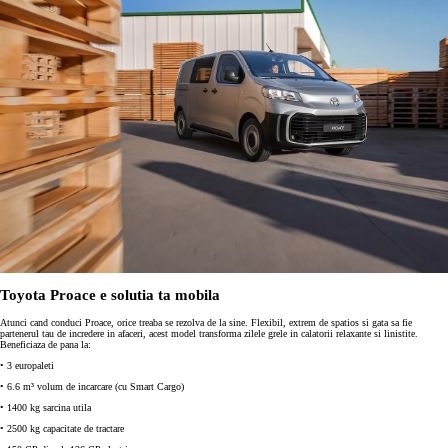
Toyota Proace e solutia ta mobila
Atunci cand conduci Proace, orice treaba se rezolva de la sine. Flexibil, extrem de spatios si gata sa fie
partenerul tau de incredere in afaceri, acest model transforma zilele grele in calatorii relaxante si linistite.
Beneficiaza de pana la:
• 3 europaleti
• 6.6 m³ volum de incarcare (cu Smart Cargo)
• 1400 kg sarcina utila
• 2500 kg capacitate de tractare