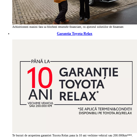
Achizitionezi masini fara sa blochezi resursele financiare, cu ajutorul solutiilor de finantare.
Garantia Toyota Relax
Te bucuri de acoperirea garantiei Toyota Relax pana la 10 ani vechime vehicul sau 200.000km***.