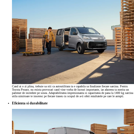
Cand ai o zi plina, trebuie sa stii ca autoutilitara ta e capabila sa finalizeze fiecare sarcina. Pentru
Toyota Proace, nu exista provocari cand vine vorba de lucruri importante, iar afacerea ta merita un
partener de incredere pe sosea. Adaptabilitatea impresionanta si capacitatea de pana la 1400 kg sarcina
utila uimitoare te insotesc pe fiecare traseu cu scopul de a-ti oferi rezultatele pe care le astepti.
Eficienta si durabilitate