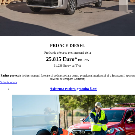
PROACE DIESEL
Profita de oferta cu pret incepand de la
25.815 Euro*
fara TVA
31.236 Euro
*
cu TVA
Pachet protectie inclus:
panouri laterale si podea speciala pentru protejarea interiorului si a incarcaturii (pentru
nivelul de echipare Comfort)
Solicita oferta
Asistenta rutiera gratuita 6 ani