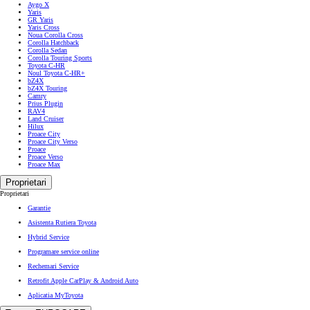
Aygo X
Yaris
GR Yaris
Yaris Cross
Noua Corolla Cross
Corolla Hatchback
Corolla Sedan
Corolla Touring Sports
Toyota C-HR
Noul Toyota C-HR+
bZ4X
bZ4X Touring
Camry
Prius Plugin
RAV4
Land Cruiser
Hilux
Proace City
Proace City Verso
Proace
Proace Verso
Proace Max
Proprietari
Proprietari
Garantie
Asistenta Rutiera Toyota
Hybrid Service
Programare service online
Rechemari Service
Retrofit Apple CarPlay & Android Auto
Aplicatia MyToyota