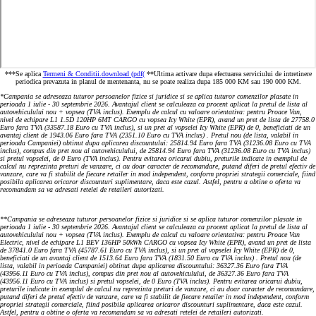
***Se aplica
Termeni & Conditii.
download (pdf(
**Ultima activare dupa efectuarea serviciului de intretinere
periodica prevazuta in planul de mentenanta, nu se poate realiza dupa 185 000 KM sau 190 000 KM.
*Campania se adreseaza tuturor persoanelor fizice si juridice si se aplica tuturor comenzilor plasate in
perioada 1 iulie - 30 septembrie 2026. Avantajul client se calculeaza ca procent aplicat la pretul de lista al
autovehiculului nou + vopsea (TVA inclus). Exemplu de calcul cu valoare orientativa: pentru Proace Van,
nivel de echipare L1 1.5D 120HP 6MT CARGO cu vopsea Icy White (EPR), avand un pret de lista de 27758.0
Euro fara TVA (33587.18 Euro cu TVA inclus), si un pret al vopselei Icy White (EPR) de 0, beneficiati de un
avantaj client de 1943.06 Euro fara TVA (2351.10 Euro cu TVA inclus) . Pretul nou (de lista, valabil in
perioada Campaniei) obtinut dupa aplicarea discountului: 25814.94 Euro fara TVA (31236.08 Euro cu TVA
inclus), compus din pret nou al autovehiculului, de 25814.94 Euro fara TVA (31236.08 Euro cu TVA inclus)
si pretul vopselei, de 0 Euro (TVA inclus). Pentru evitarea oricarui dubiu, preturile indicate in exemplul de
calcul nu reprezinta preturi de vanzare, ci au doar caracter de recomandare, putand diferi de pretul efectiv de
vanzare, care va fi stabilit de fiecare retailer in mod independent, conform propriei strategii comerciale, fiind
posibila aplicarea oricaror discounturi suplimentare, daca este cazul. Astfel, pentru a obtine o oferta va
recomandam sa va adresati retelei de retaileri autorizati.
**Campania se adreseaza tuturor persoanelor fizice si juridice si se aplica tuturor comenzilor plasate in
perioada 1 iulie - 30 septembrie 2026. Avantajul client se calculeaza ca procent aplicat la pretul de lista al
autovehiculului nou + vopsea (TVA inclus). Exemplu de calcul cu valoare orientativa: pentru Proace Van
Electric, nivel de echipare L1 BEV 136HP 50kWh CARGO cu vopsea Icy White (EPR), avand un pret de lista
de 37841.0 Euro fara TVA (45787.61 Euro cu TVA inclus), si un pret al vopselei Icy White (EPR) de 0,
beneficiati de un avantaj client de 1513.64 Euro fara TVA (1831.50 Euro cu TVA inclus) . Pretul nou (de
lista, valabil in perioada Campaniei) obtinut dupa aplicarea discountului: 36327.36 Euro fara TVA
(43956.11 Euro cu TVA inclus), compus din pret nou al autovehiculului, de 36327.36 Euro fara TVA
(43956.11 Euro cu TVA inclus) si pretul vopselei, de 0 Euro (TVA inclus). Pentru evitarea oricarui dubiu,
preturile indicate in exemplul de calcul nu reprezinta preturi de vanzare, ci au doar caracter de recomandare,
putand diferi de pretul efectiv de vanzare, care va fi stabilit de fiecare retailer in mod independent, conform
propriei strategii comerciale, fiind posibila aplicarea oricaror discounturi suplimentare, daca este cazul.
Astfel, pentru a obtine o oferta va recomandam sa va adresati retelei de retaileri autorizati.