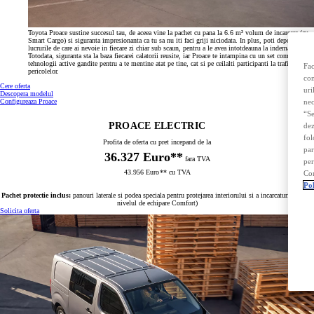
Toyota Proace sustine succesul tau, de aceea vine la pachet cu pana la 6.6 m³ volum de incarcare (cu
Smart Cargo) si siguranta impresionanta ca tu sa nu iti faci griji niciodata. In plus, poti depozita
lucrurile de care ai nevoie in fiecare zi chiar sub scaun, pentru a le avea intotdeauna la indemana.
Totodata, siguranta sta la baza fiecarei calatorii reusite, iar Proace te intampina cu un set complex de
tehnologii active gandite pentru a te mentine atat pe tine, cat si pe ceilalti participanti la trafic in afara
Fac
pericolelor.
con
Cere oferta
uri
Descopera modelul
nec
Configureaza Proace
“Se
PROACE ELECTRIC
dez
fol
Profita de oferta cu pret incepand de la
par
36.327 Euro**
fara TVA
per
43.956 Euro
**
cu TVA
Con
Pol
Pachet protectie inclus:
panouri laterale si podea speciala pentru protejarea interiorului si a incarcaturii (pentru
nivelul de echipare Comfort)
Solicita oferta