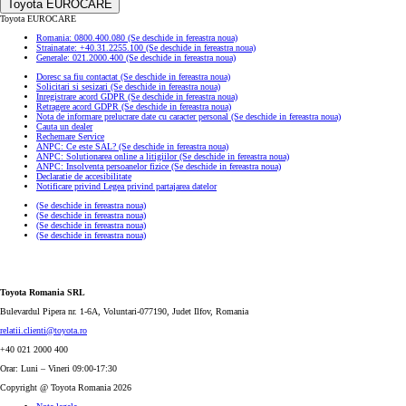
Toyota EUROCARE
Toyota EUROCARE
Romania: 0800.400.080
(Se deschide in fereastra noua)
Strainatate: +40.31.2255.100
(Se deschide in fereastra noua)
Generale: 021.2000.400
(Se deschide in fereastra noua)
Doresc sa fiu contactat
(Se deschide in fereastra noua)
Solicitari si sesizari
(Se deschide in fereastra noua)
Inregistrare acord GDPR
(Se deschide in fereastra noua)
Retragere acord GDPR
(Se deschide in fereastra noua)
Nota de informare prelucrare date cu caracter personal
(Se deschide in fereastra noua)
Cauta un dealer
Rechemare Service
ANPC: Ce este SAL?
(Se deschide in fereastra noua)
ANPC: Solutionarea online a litigiilor
(Se deschide in fereastra noua)
ANPC: Insolventa persoanelor fizice
(Se deschide in fereastra noua)
Declaratie de accesibilitate
Notificare privind Legea privind partajarea datelor
(Se deschide in fereastra noua)
(Se deschide in fereastra noua)
(Se deschide in fereastra noua)
(Se deschide in fereastra noua)
Toyota Romania SRL
Bulevardul Pipera nr. 1-6A, Voluntari-077190, Judet Ilfov, Romania
relatii.clienti@toyota.ro
+40 021 2000 400
Orar: Luni – Vineri 09:00-17:30
Copyright @ Toyota Romania 2026