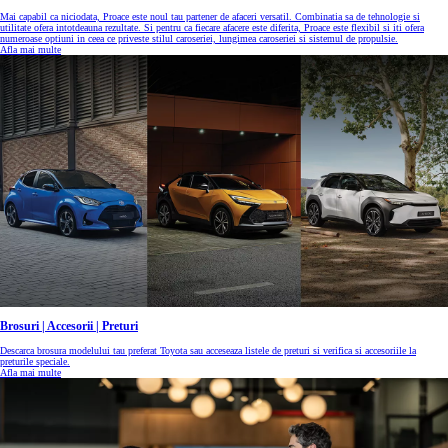
Mai capabil ca niciodata, Proace este noul tau partener de afaceri versatil. Combinatia sa de tehnologie si
utilitate ofera intotdeauna rezultate. Si pentru ca fiecare afacere este diferita, Proace este flexibil si iti ofera
numeroase optiuni in ceea ce priveste stilul caroseriei, lungimea caroseriei si sistemul de propulsie.
Afla mai multe
Brosuri | Accesorii | Preturi
Descarca brosura modelului tau preferat Toyota sau acceseaza listele de preturi si verifica si accesoriile la
preturile speciale.
Afla mai multe