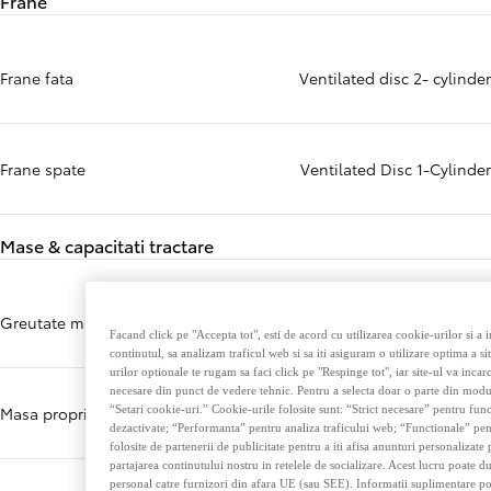
Frane
Frane fata
Ventilated disc 2- cylinder
Frane spate
Ventilated Disc 1-Cylinder
Mase & capacitati tractare
Greutate maxima (kg)
2465 kg
Facand click pe "Accepta tot", esti de acord cu utilizarea cookie-urilor si a
continutul, sa analizam traficul web si sa iti asiguram o utilizare optima a s
urilor optionale te rugam sa faci click pe "Respinge tot", iar site-ul va incar
necesare din punct de vedere tehnic. Pentru a selecta doar o parte din modu
“Setari cookie-uri.” Cookie-urile folosite sunt: “Strict necesare” pentru func
Masa proprie
1810-1845 kg
dezactivate; “Performanta” pentru analiza traficului web; “Functionale” pent
folosite de partenerii de publicitate pentru a iti afisa anunturi personalizate
partajarea continutului nostru in retelele de socializare. Acest lucru poate du
personal catre furnizori din afara UE (sau SEE). Informatii suplimentare pot f