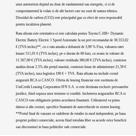
unui autoturism depind nu doar de randamentul sau energetic, ci si de
comportamentul la volan si de alti factori care nu sunt de natura tehnica.
Dioxidul de carbon (CO2) este principalul gaz cu efect de sera responsabil
pentru incalzirea planetei.
Rata afisata este orientativa si este calculata pentru Toyota C-HR+ Dynamic
Electric Battery Electric 1 Speed Automatic la un pret recomandat de 38.553,02
€ (TVA inclus)**, cu o rata anuala a dobanzii de 3,99 % Fixa, valoarea ratei
lunare 511,01 € (TVA inclus), pe o durata de 60 luni, cu avans in valoare de
11.567,00 € (TVA inclus), valoare reziduala 386,00 € (TVA inclus), comision
analiza dosar 2.5% din prețul masinii, comision lunar de administrare 21,59 €
(TVA inclus), taxa logistica 190 € + TVA. Rata afisata nu include costul
asigurarii RCA si CASCO. Oferta de leasing financiar este sustinuta de
UniCredit Leasing Corporation IFN S.A. si este destinata exclusiv persoanelor
juridice, fiind supusa unor termene si conditii. Incheierea asigurarilor RCA si
CASCO este obligatorie pentru acordarea finantarii. Utilizatorul va putea
datora si alte costuri, specifice finantarii de autovehicule in sistem leasing.
**Pretul final de vanzare se stabileste de retailer in mod independent, pe baza
propriei politici comerciale, acesta fiind totodata liber sa acorde orice beneficii
sau discounturi in baza politicilor sale comerciale.