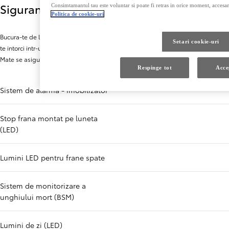
Siguranta
Consimtamantul tau este voluntar si poate fi retras in orice moment, accesa
Politica de cookie-uri
Bucura-te de lipsa de griji in timp ce conduci cu Toyota T-Mate. Indiferent daca
Setari cookie-uri
te intorci intr-un loc de parcare sau te aproprii de o intersectie aglomerata, T-
Mate se asigura ca esti mereu pe maini sigure oriunde ai merge.
Respinge tot
Acce
Sistem de alarma - imobilizator
Stop frana montat pe luneta
(LED)
Lumini LED pentru frane spate
Sistem de monitorizare a
unghiului mort (BSM)
Lumini de zi (LED)