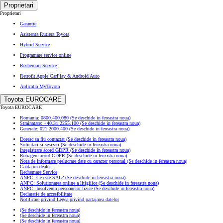
Proprietari
Proprietari
Garantie
Asistenta Rutiera Toyota
Hybrid Service
Programare service online
Rechemari Service
Retrofit Apple CarPlay & Android Auto
Aplicatia MyToyota
Toyota EUROCARE
Toyota EUROCARE
Romania: 0800.400.080
(Se deschide in fereastra noua)
Strainatate: +40.31.2255.100
(Se deschide in fereastra noua)
Generale: 021.2000.400
(Se deschide in fereastra noua)
Doresc sa fiu contactat
(Se deschide in fereastra noua)
Solicitari si sesizari
(Se deschide in fereastra noua)
Inregistrare acord GDPR
(Se deschide in fereastra noua)
Retragere acord GDPR
(Se deschide in fereastra noua)
Nota de informare prelucrare date cu caracter personal
(Se deschide in fereastra noua)
Cauta un dealer
Rechemare Service
ANPC: Ce este SAL?
(Se deschide in fereastra noua)
ANPC: Solutionarea online a litigiilor
(Se deschide in fereastra noua)
ANPC: Insolventa persoanelor fizice
(Se deschide in fereastra noua)
Declaratie de accesibilitate
Notificare privind Legea privind partajarea datelor
(Se deschide in fereastra noua)
(Se deschide in fereastra noua)
(Se deschide in fereastra noua)