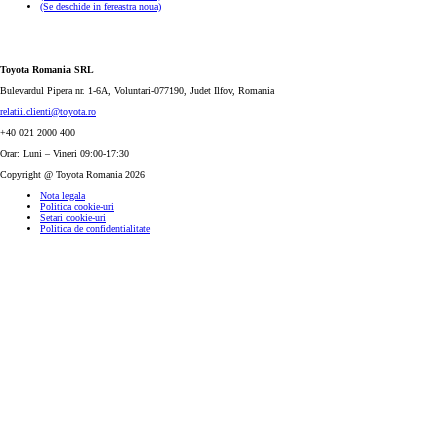
(Se deschide in fereastra noua)
Toyota Romania SRL
Bulevardul Pipera nr. 1-6A, Voluntari-077190, Judet Ilfov, Romania
relatii.clienti@toyota.ro
+40 021 2000 400
Orar: Luni – Vineri 09:00-17:30
Copyright @ Toyota Romania 2026
Nota legala
Politica cookie-uri
Setari cookie-uri
Politica de confidentialitate