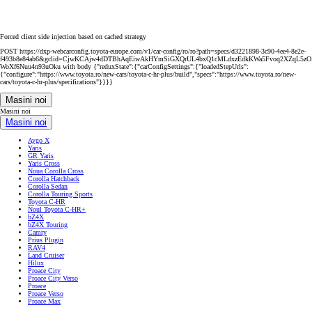
Forced client side injection based on cached strategy
POST https://dxp-webcarconfig.toyota-europe.com/v1/car-config/ro/ro?path=specs/d3221898-3c90-4ee4-8e2e-
f493b8e84ab6&gclid=CjwKCAjw4dDTBhAqEiwAkHYmSiGXQrUL4bxQ1cMLdxzEdkKWa5Fvoq2XZqL5z
WoXf6Nuu4n93uOku with body {"reduxState":{"carConfigSettings":{"loadedStepUrls":
{"configure":"https://www.toyota.ro/new-cars/toyota-c-hr-plus/build","specs":"https://www.toyota.ro/new-
cars/toyota-c-hr-plus/specifications"}}}}
Masini noi
Masini noi
Masini noi
Aygo X
Yaris
GR Yaris
Yaris Cross
Noua Corolla Cross
Corolla Hatchback
Corolla Sedan
Corolla Touring Sports
Toyota C-HR
Noul Toyota C-HR+
bZ4X
bZ4X Touring
Camry
Prius Plugin
RAV4
Land Cruiser
Hilux
Proace City
Proace City Verso
Proace
Proace Verso
Proace Max