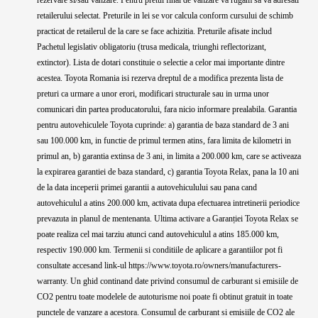
rezervare si/sau vanzare. Pentru pretul final de vanzare va rugam sa va adresati
retailerului selectat. Preturile in lei se vor calcula conform cursului de schimb
practicat de retailerul de la care se face achizitia. Preturile afisate includ
Pachetul legislativ obligatoriu (trusa medicala, triunghi reflectorizant,
extinctor). Lista de dotari constituie o selectie a celor mai importante dintre
acestea. Toyota Romania isi rezerva dreptul de a modifica prezenta lista de
preturi ca urmare a unor erori, modificari structurale sau in urma unor
comunicari din partea producatorului, fara nicio informare prealabila. Garantia
pentru autovehiculele Toyota cuprinde: a) garantia de baza standard de 3 ani
sau 100.000 km, in functie de primul termen atins, fara limita de kilometri in
primul an, b) garantia extinsa de 3 ani, in limita a 200.000 km, care se activeaza
la expirarea garantiei de baza standard, c) garantia Toyota Relax, pana la 10 ani
de la data inceperii primei garantii a autovehiculului sau pana cand
autovehiculul a atins 200.000 km, activata dupa efectuarea intretinerii periodice
prevazuta in planul de mentenanta. Ultima activare a Garanției Toyota Relax se
poate realiza cel mai tarziu atunci cand autovehiculul a atins 185.000 km,
respectiv 190.000 km. Termenii si conditiile de aplicare a garantiilor pot fi
consultate accesand link-ul https://www.toyota.ro/owners/manufacturers-
warranty. Un ghid continand date privind consumul de carburant si emisiile de
CO2 pentru toate modelele de autoturisme noi poate fi obtinut gratuit in toate
punctele de vanzare a acestora. Consumul de carburant si emisiile de CO2 ale