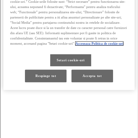
cookie-uri.” Cookie-urile folosite sunt: “Strict necesare” pentru functionarea site-
ului, aceastea neputand fi dezactivate; “Performanta” pentru analiza traficului
web; “Functionale” pentru personalizarea site-ului; “Directionare” folosite de
partenerii de publicitate pentru a iti afisa anunturi personalizate pe alte site-uri;
“Social Media” pentru partajarea continutului nostru in retelele de socializare.
Acest lucru poate duce si la un transfer de date cu caracter personal catre furnizori
din afara UE (sau SEE). Informatii suplimentare pot fi gasite in politica de
confidentialitate. Consimtamantul tau este voluntar si poate fi retras in orice
moment, accesand pagina "Setari cookie-uri"
Acceseaza Politica de cookie-uri
Setari cookie-uri
Respinge tot
Accepta tot