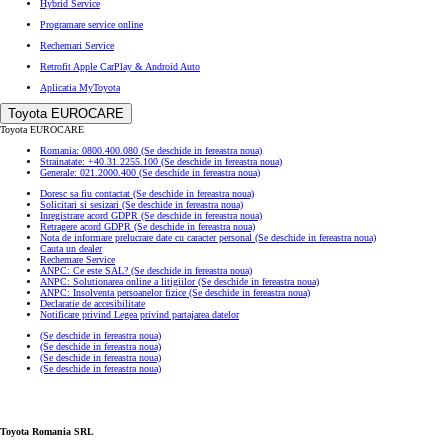
Hybrid Service
Programare service online
Rechemari Service
Retrofit Apple CarPlay & Android Auto
Aplicatia MyToyota
Toyota EUROCARE
Toyota EUROCARE
Romania: 0800.400.080
(Se deschide in fereastra noua)
Strainatate: +40.31.2255.100
(Se deschide in fereastra noua)
Generale: 021.2000.400
(Se deschide in fereastra noua)
Doresc sa fiu contactat
(Se deschide in fereastra noua)
Solicitari si sesizari
(Se deschide in fereastra noua)
Inregistrare acord GDPR
(Se deschide in fereastra noua)
Retragere acord GDPR
(Se deschide in fereastra noua)
Nota de informare prelucrare date cu caracter personal
(Se deschide in fereastra noua)
Cauta un dealer
Rechemare Service
ANPC: Ce este SAL?
(Se deschide in fereastra noua)
ANPC: Solutionarea online a litigiilor
(Se deschide in fereastra noua)
ANPC: Insolventa persoanelor fizice
(Se deschide in fereastra noua)
Declaratie de accesibilitate
Notificare privind Legea privind partajarea datelor
(Se deschide in fereastra noua)
(Se deschide in fereastra noua)
(Se deschide in fereastra noua)
(Se deschide in fereastra noua)
Toyota Romania SRL