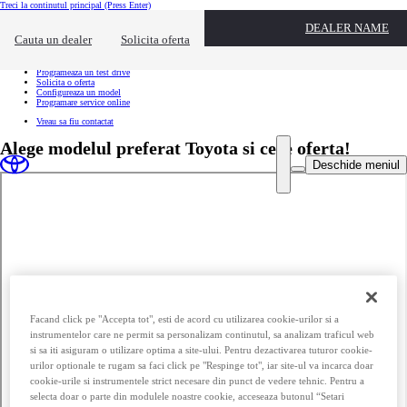
Treci la continutul principal
(Press Enter)
Actiuni rapide
DEALER NAME
Click pentru a inchide suprapunerea de contact
Cauta un dealer
Solicita oferta
Ai nevoie de informatii suplimentare?
Cauta un dealer
Programeaza un test drive
Solicita o oferta
Configureaza un model
Programare service online
Vreau sa fiu contactat
Alege modelul preferat Toyota si cere oferta!
Deschide meniul
Facand click pe "Accepta tot", esti de acord cu utilizarea cookie-urilor si a
instrumentelor care ne permit sa personalizam continutul, sa analizam traficul web
si sa iti asiguram o utilizare optima a site-ului. Pentru dezactivarea tuturor cookie-
urilor optionale te rugam sa faci click pe "Respinge tot", iar site-ul va incarca doar
cookie-urile si instrumentele strict necesare din punct de vedere tehnic. Pentru a
selecta doar o parte din modulele noastre cookie, acceseaza butonul “Setari