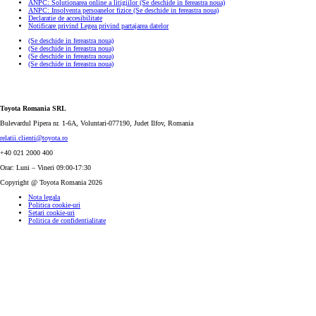
ANPC: Solutionarea online a litigiilor
(Se deschide in fereastra noua)
ANPC: Insolventa persoanelor fizice
(Se deschide in fereastra noua)
Declaratie de accesibilitate
Notificare privind Legea privind partajarea datelor
(Se deschide in fereastra noua)
(Se deschide in fereastra noua)
(Se deschide in fereastra noua)
(Se deschide in fereastra noua)
Toyota Romania SRL
Bulevardul Pipera nr. 1-6A, Voluntari-077190, Judet Ilfov, Romania
relatii.clienti@toyota.ro
+40 021 2000 400
Orar: Luni – Vineri 09:00-17:30
Copyright @ Toyota Romania 2026
Nota legala
Politica cookie-uri
Setari cookie-uri
Politica de confidentialitate