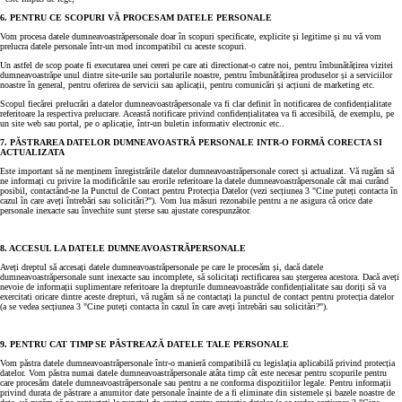
6. PENTRU CE SCOPURI VĂ PROCESAM DATELE PERSONALE
Vom procesa datele dumneavoastrăpersonale doar în scopuri specificate, explicite și legitime și nu vă vom
prelucra datele personale într-un mod incompatibil cu aceste scopuri.
Un astfel de scop poate fi executarea unei cereri pe care ati directionat-o catre noi, pentru îmbunătățirea vizitei
dumneavoastrăpe unul dintre site-urile sau portalurile noastre, pentru îmbunătățirea produselor și a serviciilor
noastre în general, pentru oferirea de servicii sau aplicații, pentru comunicări și acțiuni de marketing etc.
Scopul fiecărei prelucrări a datelor dumneavoastrăpersonale va fi clar definit în notificarea de confidențialitate
referitoare la respectiva prelucrare. Această notificare privind confidențialitatea va fi accesibilă, de exemplu, pe
un site web sau portal, pe o aplicație, într-un buletin informativ electronic etc..
7. PĂSTRAREA DATELOR DUMNEAVOASTRĂ PERSONALE INTR-O FORMĂ CORECTA SI
ACTUALIZATA
Este important să ne menținem înregistrările datelor dumneavoastrăpersonale corect și actualizat. Vă rugăm să
ne informați cu privire la modificările sau erorile referitoare la datele dumneavoastrăpersonale cât mai curând
posibil, contactând-ne la Punctul de Contact pentru Protecția Datelor (vezi secțiunea 3 "Cine puteți contacta în
cazul în care aveți întrebări sau solicitări?"). Vom lua măsuri rezonabile pentru a ne asigura că orice date
personale inexacte sau învechite sunt șterse sau ajustate corespunzător.
8. ACCESUL LA DATELE DUMNEAVOASTRĂPERSONALE
Aveți dreptul să accesați datele dumneavoastrăpersonale pe care le procesăm și, dacă datele
dumneavoastrăpersonale sunt inexacte sau incomplete, să solicitați rectificarea sau ștergerea acestora. Dacă aveți
nevoie de informații suplimentare referitoare la drepturile dumneavoastrăde confidențialitate sau doriți să va
exercitati oricare dintre aceste drepturi, vă rugăm să ne contactați la punctul de contact pentru protecția datelor
(a se vedea secțiunea 3 "Cine puteți contacta în cazul în care aveți întrebări sau solicitări?").
9. PENTRU CAT TIMP SE PĂSTREAZĂ DATELE TALE PERSONALE
Vom păstra datele dumneavoastrăpersonale într-o manieră compatibilă cu legislația aplicabilă privind protecția
datelor. Vom păstra numai datele dumneavoastrăpersonale atâta timp cât este necesar pentru scopurile pentru
care procesăm datele dumneavoastrăpersonale sau pentru a ne conforma dispozitiilor legale. Pentru informații
privind durata de păstrare a anumitor date personale înainte de a fi eliminate din sistemele și bazele noastre de