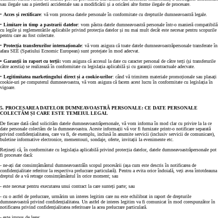
sau ilegale sau a pierderii accidentale sau a modificării și a oricărei alte forme ilegale de procesare.
•
Acces și rectificare
: vă vom procesa datele personale în conformitate cu drepturile dumneavoastră legale.
•
Limitare in timp a pastrarii datelor
: vom păstra datele dumneavoastră personale într-o manieră compatibilă
cu legile și reglementările aplicabile privind protecția datelor și nu mai mult decât este necesar pentru scopurile
pentru care au fost colectate.
•
Protecția transferurilor internaționale
: vă vom asigura că toate datele dumneavoastrăpersonale transferate în
afara SEE (Spatiului Ecnomic European) sunt protejate în mod adecvat.
• Garanții in raport cu terții:
vom asigura că accesul la date cu caracter personal de către terți (și transferurile
către acestia) se realizează în conformitate cu legislația aplicabilă și cu garanții contractuale adecvate.
•
Legitimitatea marketingului direct și a cookie-urilor
: când vă trimitem materiale promoționale sau plasați
cookie-uri pe computerul dumneavoastra, vă vom asigura că facem acest lucru în conformitate cu legislația în
vigoare.
5. PROCESAREA DATELOR DUMNEAVOASTRĂ PERSONALE: CE DATE PERSONALE
COLECTĂM ȘI CARE ESTE TEMEIUL LEGAL
De fiecare dată când solicităm datele dumneavoastrăpersonale, vă vom informa în mod clar cu privire la la ce
date personale colectăm de la dumneavoastra. Aceste informații vă vor fi furnizate printr-o notificare separată
privind confidențialitatea, care va fi, de exemplu, inclusă în anumite servicii (inclusiv servicii de comunicare),
buletine informative electronice, mementouri, sondaje, oferte, invitații la evenimente etc.
Rețineți că, în conformitate cu legislația aplicabilă privind protecția datelor, datele dumneavoastrăpersonale pot
fi procesate dacă:
- ne-ați dat consimțământul dumneavoastrăîn scopul procesării (așa cum este descris în notificarea de
confidențialitate referitor la respectiva prelucrare particulară). Pentru a evita orice îndoială, veți avea întotdeauna
dreptul de a vă retrage consimțământul în orice moment; sau
- este necesar pentru executarea unui contract la care sunteți parte; sau
- cu o astfel de prelucrare, urmărim un interes legitim care nu este echilibrat in raport de drepturile
dumneavoastră privind confidențialitatea. Un astfel de interes legitim va fi comunicat în mod corespunzător în
notificarea privind confidențialitatea referitoare la acea prelucrare particulară.
- este impus de lege;