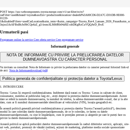
POST https://usc-webcomponents.toyota-europe.com/v1/car-filter/ro/ro?
carFilter=used&brand=toyota&uscEnv=production&location=dealerId%3A00CD6-D2A7C-D31DB-9E000-
01220-
1&disabledFilters=usedCarLocation&utm_term=&utm_campaign=Toyota_Rav4_Lansare_2026_Pmax&u
3njxx5ArAFBnI8cJeJ8tCQo6zZ_g5-lromALMftfRb04zHZ-cdtDKgRoCuVQQAvD_BwE
Urmatorii pasi
Programare online la service
Cere oferta service
Cere programare service
Informatii generale
NOTA DE INFORMARE CU PRIVIRE LA PRELUCRAREA DATELOR
DUMNEAVOASTRA CU CARACTER PERSONAL
Va invitam sa consultati Nota de Informare cu privire la prelucrarea datelor cu caracter personal folosind link-ul
de aici:
Nota de Informare
download (pdf(
Politica generala de confidențialitate și protecția datelor a Toyota/Lexus
1. INTRODUCERE
Toyota / Lexus îți respectă confidențialitatea. Indiferent dacă tratati cu Toyota / Lexus in calitate de client,
consumator, membru al publicului larg etc., aveți dreptul la protecția datelor dumneavoastrăpersonale. Aceste
date se referă la numele dumneavoastra, la numărul de telefon, la adresa dumneavoastrăde e-mail, dar și la alte
date, cum ar fi numărul dumneavoastrăde identificare al vehiculului (VIN), locația geografică etc.
În această politică generală privind confidențialitatea și protecția datelor Toyota ("această politică"), descriem
modul în care colectăm datele dumneavoastrăpersonale, de ce le colectăm, ce facem cu datele
dumneavoastrăpersonale, cu cine le împărtășim, cum le protejăm precum și alegerile pe care le puteți face cu
privire la datele dumneavoastrăpersonale.
Această politică se aplică prelucrării datelor dumneavoastrăpersonale în cadrul diferitelor servicii, aplicații, site-
uri web, portaluri, promoții de vânzări (online), acțiuni de marketing, platforme media sociale sponsorizate