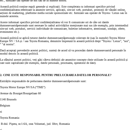
etc., furnizate sau operate de noi sau de în numele nostru.
Această politică conține reguli generale și explicații. Este completata cu informari specifice privind
confidențialitatea referitoare la anumite servicii, aplicații, site-uri web, portaluri, promoții de vânzări online,
acțiuni de marketing, platforme media sociale sponsorizate etc. furnizate sau operate de Toyota / Lexus sau în
numele acesteia.
Aceste informari specifice privind confidențialitatea vă vor fi comunicate ori de câte ori datele
dumneavoastrăpersonale sunt necesare în cadrul activităților menționate mai sus (de exemplu, prin intermediul
site-uri web, portaluri, servicii individuale de comunicare, buletine informative, atentionari, sondaje, oferte,
evenimente etc.).
Această politică se aplică tuturor datelor dumneavoastrăpersonale colectate de (sau în numele) Toyota Motor
Europe NV / SA și / sau Toyota Romania, denumite împreună în această politică drept "Toyota / Lexus", "noi",
" "al nostru".
Dacă acceptați prevederile acestei politici, sunteți de acord să va procesăm datele dumneavoastră personale în
modul descris în această politică.
La sfârșitul acestei politici, veți găsi câteva definiții ale anumitor concepte cheie utilizate în această politică și
care sunt capitalizate (de exemplu, datele personale, procesarea, operatorul de date).
2. CINE ESTE RESPONSABIL PENTRU PRELUCRAREA DATELOR PERSONALE?
Entitățile responsabile de prelucrarea datelor dumneavoastrăpersonale sunt:
Toyota Motor Europe NV/SA (“TME”)
Avenue du Bourget/Bourgetlaan 60
1140 Brussels
Belgium
si
Toyota Romania
B-dul. Pipera, nr.1-6A, oras Voluntari, jud. Ilfov, Romania
si