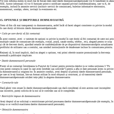
Vă vom informa mereu în mod clar de fiecare dată când datele dumneavoastrăpersonale vor fi transferate în afara
SEE. Aceste informații vă vor fi furnizate printr-o notificare separată privind confidențialitatea, care va fi, de
exemplu, inclusă în anumite servicii (inclusiv servicii de comunicare), buletine informative electronice,
mementouri, sondaje, oferte, invitații la evenimente etc.
15. OPTIUNILE ȘI DREPTURILE DUMNEAVOASTRĂ
Vrem să fim cât mai transparenți cu dumneavoastra, astfel încât să faceti alegeri constiente cu privire la modul
în care doriți să folosim datele dumneavoastrăpersonale.
•
Caile pe care doriți să fiți contactați
În acest context, aveti o varietate de opțiuni cu privire la modul în care doriți să fiti contactați de catre noi prin
multiple canale de comunicare (de exemplu, e-mail, poștă, canale media, telefon , etc), alegand pentru ce scop
și cât de frecvent doriti, ajustând setarile de confidențialitate de pe dispozitivul dumneavoastrăprin actualizarea
profilului de utilizator sau a contului, sau urmând instrucțiunile de dezabonare incluse în comunicarea primita.
Rețineți că, în mod implicit, dacă nu alegeti o optiune, veți primi ofertele noastre promoționale la frecvența
normală a publicației implicate.
•
Datele dumneavoastră personale
Puteți să ne contactați întotdeauna la Punctul de Contact pentru protecția datelor (a se vedea secțiunea 3 "Pe
cine puteți contacta în cazul în care aveți întrebări sau solicitări") pentru a afla ce date personale avem cu privire
la dumneavoastră și originea lor. În anumite condiții, aveți dreptul să primiți datele dumneavoastră personale,
pe care ni le-ați furnizat, într-un format utilizat în mod obișnuit și structurat, și să transmiteți datele
dumneavoastrăpersonale oricărei terțe părți la alegerea dumneavoastra
•
Corecturile tale
Dacă găsiți vreo eroare în datele dumneavoastrăpersonale sau dacă considerați că este acestea sunt incomplete
sau incorecte, puteți solicita de la noi să le corectăm sau să le completăm.
•
Restricțiile impuse de dumneavoastra
Aveți dreptul să ne solicitați o restrictionare privind procesarea datelor dumneavoastrăpersonale (de exemplu, în
timp ce se verifică exactitatea datelor dumneavoastră personale).
•
Obiecțiile dumneavoastra