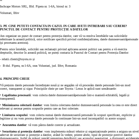
Inchcape Motors SRL, Bld. Pipera nr. 1-6A, biroul nr. 3
Voluntari, Ilfov
3. PE CINE PUTETI CONTACTA IN CAZUL IN CARE AVETI INTREBARI SAU CERERI?
PUNCTUL DE CONTACT PENTRU PROTECȚIE A DATELOR
Am organizat un punct de contact pentru protecția datelor, care vă va rezolva întrebările sau solicitările
referitoare la această politică, orice notificare specifică privind confidențialitatea, datele dumneavoastrăpersonale
(și procesarea acestora).
Pentru orice întrebări, solicitări sau reclamații privind aplicarea acestei politici sau pentru a vă exercita
drepturile, descrise în această politică, ne puteți contacta la Punctul de Contact pentru Protecția Datelor:
- relatii.clienti@toyota.ro și
- B-dul. Pipera, nr.1-6A, oras Voluntari, jud. Ilfov, Romania
4. PRINCIPII CHEIE
Vă prețuim datele personale încredințate nouă și ne angajăm să vă procesăm datele personale într-un mod
corect, transparent și sigur. Principiile cheie pe care Toyota / Lexus le aplică sunt următoarele:
•
Legalitatea procesarii
: vom colecta datele dumneavoastrăpersonale într-o manieră echitabilă, legală și
transparentă.
•
Minimizarea colectarii datelor
: vom limita colectarea datelor dumneavoastră personale la ceea ce este direct
relevant și necesar pentru scopurile pentru care au fost colectate.
•
Limitarea scopului
: vom colecta numai datele dumneavoastră personale în scopuri specificate, explicite și
legitime și nu vom procesa datele personale în continuare într-un mod incompatibil cu aceste scopuri.
•
Acuratetea datelor
: vă vom păstra datele corecte și actualizate.
•
Securitatea și protecția datelor
: vom implementa măsuri tehnice și organizaționale pentru a asigura un nivel
adecvat de securitate și protecție a datelor, având în vedere, printre altele, tipul de protecție potrivit datelor
dumneavoastra. Astfel de măsuri prevăd prevenirea dezvăluirii sau accesului neautorizat, a distrugerii accidentale