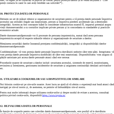
date, vă rugăm să ne contactați la punctul de contact pentru protecția datelor (a se vedea secțiunea 3 "Cine
puteți contacta în cazul în care aveți întrebări sau solicitări?") .
10. PROTECȚIA DATELOR PERSONALE
Detinem un set de măsuri tehnice și organizatorice de securitate pentru a vă proteja datele personale împotriva
accesului sau utilizării ilegale sau neautorizate, precum și împotriva pierderii accidentale sau a deteriorării
integrității. Acestea au fost concepute luând în considerare infrastructura noastră IT, impactul potențial asupra
vieții dumneavoastrăsi a cu costurilor implicate private precum și in concordanta cu standardele și practicile
economice actuale.
Datele dumneavoastrăpersonale vor fi procesate de persoana imputernicita, numai dacă aceea persoana
imputernicita acceptă să respecte măsurile tehnice și organizaționale de securitate a datelor.
Menținerea securității datelor înseamnă protejarea confidențialității, integrității și disponibilității datelor
dumneavoastrăpersonale:
Confidențialitate: vă vom proteja datele personale împotriva dezvăluirii nedorite către terțe părți. Integritatea: vă
vom proteja datele personale împotriva modificării de către terți neautorizați. Disponibilitatea: vom asigura că
părțile autorizate pot accesa datele personale atunci când este necesar.
Procedurile noastre de securitate a datelor includ: securitatea accesului, sistemele de rezervă, monitorizarea,
revizuirea și întreținerea, gestionarea incidentelor de securitate și asigurarea continuității derularii activitatilor
etc.
11. UTILIZAREA COOKIURILOR SAU A DISPOZITIVELOR SIMILARE
Noi folosim cookie-uri pe site-urile noastre. Acest lucru ne ajută să vă oferim o experiență mai bună atunci când
navigați pe site-ul nostru și, de asemenea, ne permite să îmbunătățim site-ul nostru.
Pentru mai multe informații despre utilizarea cookie-urilor și despre modul de evitare a acestora, consultați
politica privind cookie-urile, disponibilă
https://www.toyota.ro/
12. DEZVALUIREA DATELOR PERSONALE
În funcție de scopurile pentru care colectăm datele dumneavoastrăpersonale, este posibil să le dezvăluim