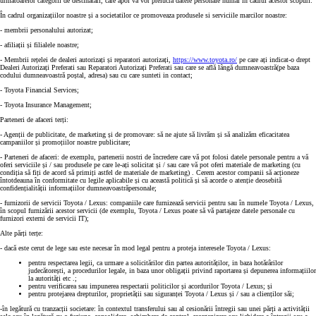
următoarelor categorii de destinatari, care apoi vă vor prelucra datele personale numai în cadrul acestor scopuri:
În cadrul organizațiilor noastre și a societatilor ce promoveaza produsele si serviciile marcilor noastre:
- membrii personalului autorizat;
- afiliații și filialele noastre;
- Membrii rețelei de dealeri autorizați și reparatori autorizați,
https://www.toyota.ro/
pe care ați indicat-o drept
Dealeri Autorizați Preferati sau Reparatori Autorizați Preferati sau care se află lângă dumneavoastră(pe baza
codului dumneavoastră poștal, adresa) sau cu care sunteti in contact;
- Toyota Financial Services;
- Toyota Insurance Management;
Parteneri de afaceri terți:
- Agenții de publicitate, de marketing și de promovare: să ne ajute să livrăm și să analizăm eficacitatea
campaniilor și promoțiilor noastre publicitare;
- Parteneri de afaceri: de exemplu, partenerii nostri de încredere care vă pot folosi datele personale pentru a vă
oferi serviciile și / sau produsele pe care le-ați solicitat și / sau care vă pot oferi materiale de marketing (cu
condiția să fiți de acord să primiți astfel de materiale de marketing) . Cerem acestor companii să acționeze
întotdeauna în conformitate cu legile aplicabile și cu această politică și să acorde o atenție deosebită
confidențialității informațiilor dumneavoastrăpersonale;
- furnizorii de servicii Toyota / Lexus: companiile care furnizează servicii pentru sau în numele Toyota / Lexus,
în scopul furnizării acestor servicii (de exemplu, Toyota / Lexus poate să vă partajeze datele personale cu
furnizori externi de servicii IT);
Alte părți terțe:
- dacă este cerut de lege sau este necesar în mod legal pentru a proteja interesele Toyota / Lexus:
pentru respectarea legii, ca urmare a solicitărilor din partea autorităților, in baza hotărârilor
judecătorești, a procedurilor legale, in baza unor obligații privind raportarea și depunerea informațiilor
la autorități etc .;
pentru verificarea sau impunerea respectarii politicilor și acordurilor Toyota / Lexus; și
pentru protejarea drepturilor, proprietății sau siguranței Toyota / Lexus și / sau a clienților săi;
-în legătură cu tranzacții societare: în contextul transferului sau al cesionării întregii sau unei părți a activității