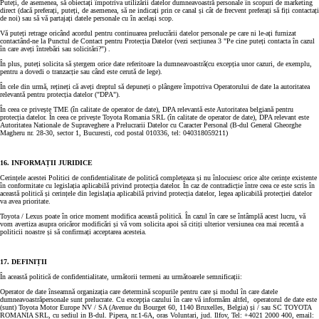
Puteți, de asemenea, să obiectați împotriva utilizării datelor dumneavoastră personale în scopuri de marketing
direct (dacă preferați, puteți, de asemenea, să ne indicați prin ce canal și cât de frecvent preferați să fiți contactați
de noi) sau să vă partajați datele personale cu în același scop.
Vă puteți retrage oricând acordul pentru continuarea prelucrării datelor personale pe care ni le-ați furnizat
contactând-ne la Punctul de Contact pentru Protecția Datelor (vezi secțiunea 3 "Pe cine puteți contacta în cazul
în care aveți întrebări sau solicitări?") .
În plus, puteți solicita să ștergem orice date referitoare la dumneavoastră(cu excepția unor cazuri, de exemplu,
pentru a dovedi o tranzacție sau când este cerută de lege).
În cele din urmă, rețineți că aveți dreptul să depuneți o plângere împotriva Operatorului de date la autoritatea
relevantă pentru protecția datelor ("DPA").
În ceea ce privește TME (în calitate de operator de date), DPA relevantă este Autoritatea belgiană pentru
protecția datelor. În ceea ce privește Toyota Romania SRL (în calitate de operator de date), DPA relevant este
Autoritatea Nationale de Supraveghere a Prelucrarii Datelor cu Caracter Personal (B-dul General Gheorghe
Magheru nr. 28-30, sector 1, Bucuresti, cod postal 010336, tel: 040318059211)
16. INFORMAȚII JURIDICE
Cerințele acestei Politici de confidentialitate de politică completeaza și nu înlocuiesc orice alte cerințe existente
în conformitate cu legislația aplicabilă privind protecția datelor. În caz de contradicție între ceea ce este scris în
această politică și cerințele din legislația aplicabilă privind protecția datelor, legea aplicabilă protecției datelor
va avea prioritate.
Toyota / Lexus poate în orice moment modifica această politică. În cazul în care se întâmplă acest lucru, vă
vom avertiza asupra oricăror modificări și vă vom solicita apoi să citiți ulterior versiunea cea mai recentă a
politicii noastre și să confirmați acceptarea acesteia.
17. DEFINIȚII
În această politică de confidentialitate, următorii termeni au următoarele semnificații:
Operator de date înseamnă organizația care determină scopurile pentru care și modul în care datele
dumneavoastrăpersonale sunt prelucrate. Cu excepția cazului în care vă informăm altfel, operatorul de date este
(sunt) Toyota Motor Europe NV / SA (Avenue du Bourget 60, 1140 Bruxelles, Belgia) și / sau SC TOYOTA
ROMANIA SRL, cu sediul in B-dul. Pipera, nr.1-6A, oras Voluntari, jud. Ilfov, Tel: +4021 2000 400, email: