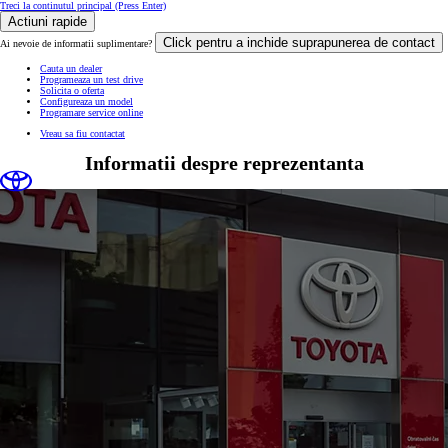
Treci la continutul principal
(Press Enter)
Actiuni rapide
Click pentru a inchide suprapunerea de contact
Ai nevoie de informatii suplimentare?
Cauta un dealer
Programeaza un test drive
Solicita o oferta
Configureaza un model
Programare service online
Vreau sa fiu contactat
Informatii despre reprezentanta