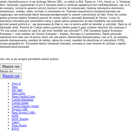
relatii.clienti@toyota.ro si/sau Inchcape Motors SRL, cu sediul in Bld. Pipera nr. 1-6A, biroul nr. 3, Voluntari,
Ilfov. Informații suplimentare vă pot fi furnizate printr-o notificare separată privind confidențialitatea, care va fi,
de exemplu, inclusă în anumite servicii (inclusiv servicii de comunicare), buletine informative electronice,
mementouri, sondaje, oferte, invitații la evenimente etc. Persoana imputernicita înseamnă persoana sau
organizația care prelucrează datele dumneavoastrăpersonale în numele controlorului de date. Punct de contact
pentru protecția datelor înseamnă punctul de contact (adică o persoană desemnată de Toyota / Lexus în
jurisdicția relevantă) prin intermediul careia ii puteți adresa operatorului de date întrebările sau solicitările
privind această politică și / sau (procesarea) de Date și care va rezolva astfel de întrebări și solicitări. Dacă nu vă
informăm altfel, Punctul de Contact pentru protecția datelor poate fi gasit conform descrierii din secțiunea 3
"Pe cine puteți contacta în cazul în care aveți întrebări sau solicitări?"). SEE înseamnă Spațiul Economic
European (= state membre ale Uniunii Europene + Islanda, Norvegia și Liechtenstein). Datele personale
reprezintă orice date care vă privesc direct sau care permit identificarea dumneavoastra, cum ar fi, de exemplu,
numele dumneavoastra, numărul de telefon, adresa de e-mail, numărul de identificare al vehiculului (VIN),
locația geografică etc. Procesarea datelor înseamnă colectarea, accesarea și toate formele de utilizare a datelor
dumneavoastră personale.
Am citit și am acceptat prevederile acestei politici.
Masini noi
Masini noi
Masini noi
Aygo X
Yaris
GR Yaris
Yaris Cross
Noua Corolla Cross
Corolla Hatchback
Corolla Sedan
Corolla Touring Sports
Toyota C-HR
Noul Toyota C-HR+
bZ4X
bZ4X Touring
Camry
Prius Plugin
RAV4