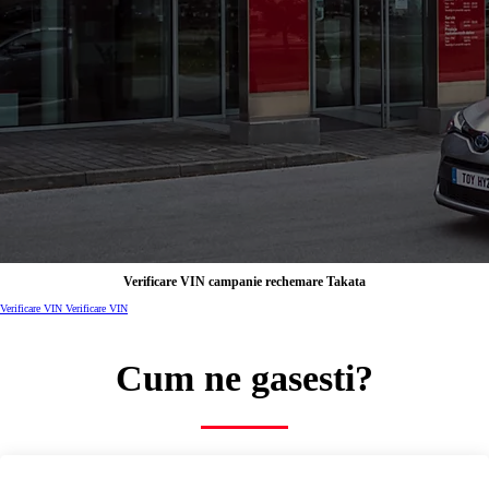
Bine ati venit
TOYOTA BUCURESTI
NORD - Inchcape Motors
00CD6-D2A7C-D31DB-9E000-01220-1
Vanzari, Post-vanzari, Tinichigerie, Vopsitorie, Inchiriere masini, Masini rulate
Programare service online
Trimite un e-mail
Verificare VIN campanie rechemare Takata
Verificare VIN
Verificare VIN
Cum ne gasesti?