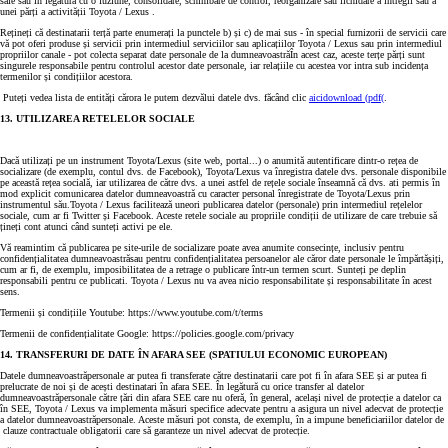
sale sau în legătură cu o fuziune, consolidare, schimbare de control, reorganizare sau lichidare a întregii sau a
unei părți a activității Toyota / Lexus .
Rețineți că destinatarii terță parte enumerați la punctele b) și c) de mai sus - în special furnizorii de servicii care
vă pot oferi produse și servicii prin intermediul serviciilor sau aplicațiilor Toyota / Lexus sau prin intermediul
propriilor canale - pot colecta separat date personale de la dumneavoastrăÎn acest caz, aceste terțe părți sunt
singurele responsabile pentru controlul acestor date personale, iar relațiile cu acestea vor intra sub incidența
termenilor și condițiilor acestora.
Puteți vedea lista de entități cărora le putem dezvălui datele dvs. făcând clic
aici
download (pdf(
.
13. UTILIZAREA RETELELOR SOCIALE
Dacă utilizați pe un instrument Toyota/Lexus (site web, portal...) o anumită autentificare dintr-o rețea de
socializare (de exemplu, contul dvs. de Facebook), Toyota/Lexus va înregistra datele dvs. personale disponibile
pe această rețea socială, iar utilizarea de către dvs. a unei astfel de rețele sociale înseamnă că dvs. ati permis în
mod explicit comunicarea datelor dumneavoastră cu caracter personal înregistrate de Toyota/Lexus prin
instrumentul său.Toyota / Lexus facilitează uneori publicarea datelor (personale) prin intermediul rețelelor
sociale, cum ar fi Twitter și Facebook. Aceste retele sociale au propriile condiții de utilizare de care trebuie să
țineți cont atunci când sunteți activi pe ele.
Vă reamintim că publicarea pe site-urile de socializare poate avea anumite consecințe, inclusiv pentru
confidențialitatea dumneavoastrăsau pentru confidențialitatea persoanelor ale căror date personale le împărtășiți,
cum ar fi, de exemplu, imposibilitatea de a retrage o publicare într-un termen scurt. Sunteți pe deplin
responsabili pentru ce publicati. Toyota / Lexus nu va avea nicio responsabilitate și responsabilitate în acest
sens.
Termenii și condițiile Youtube: https://www.youtube.com/t/terms
Termenii de confidențialitate Google: https://policies.google.com/privacy
14. TRANSFERURI DE DATE ÎN AFARA SEE (SPATIULUI ECONOMIC EUROPEAN)
Datele dumneavoastrăpersonale ar putea fi transferate către destinatarii care pot fi în afara SEE și ar putea fi
prelucrate de noi și de acești destinatari în afara SEE. În legătură cu orice transfer al datelor
dumneavoastrăpersonale către țări din afara SEE care nu oferă, în general, același nivel de protecție a datelor ca
în SEE, Toyota / Lexus va implementa măsuri specifice adecvate pentru a asigura un nivel adecvat de protecție
a datelor dumneavoastrăpersonale. Aceste măsuri pot consta, de exemplu, în a impune beneficiariilor datelor de
clauze contractuale obligatorii care să garanteze un nivel adecvat de protecție.