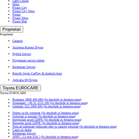
Land Cruiser
Hilux
Proace City
Proace City Verso
Proace
Proace Verso
Proace Max
Proprietari
Proprietari
Garantie
Asistenta Rutiera Toyota
Hybrid Service
Programare service online
Rechemari Service
Retrofit Apple CarPlay & Android Auto
Aplicatia MyToyota
Toyota EUROCARE
Toyota EUROCARE
Romania: 0800.400.080
(Se deschide in fereastra noua)
Strainatate: +40.31.2255.100
(Se deschide in fereastra noua)
Generale: 021.2000.400
(Se deschide in fereastra noua)
Doresc sa fiu contactat
(Se deschide in fereastra noua)
Solicitari si sesizari
(Se deschide in fereastra noua)
Inregistrare acord GDPR
(Se deschide in fereastra noua)
Retragere acord GDPR
(Se deschide in fereastra noua)
Nota de informare prelucrare date cu caracter personal
(Se deschide in fereastra noua)
Cauta un dealer
Rechemare Service
ANPC: Ce este SAL?
(Se deschide in fereastra noua)